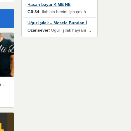
Hasan bayar KİME NE
Gül34:
Ilahinin benim için çok özel bir yeri var İlk çıktığında komşum ne kadar yüksek sesle dinliyorsa orada duymuştum ve YouTube'dan aratıp Bu ilahiyi bulmuştum ve sonra müdavimi oldum günlük Ben de 3-5 kere dinleyip ezberleyip artık ilahiye bende eşlik ediyorum yüksek sesle Allah razı olsun hizmet nimettir Rabbim sizin zahmetlerinize de hayırlı nimetler versin Selam ve dua ile Allah'a emanet olun
Uğur Işılak – Mesele Bundan İbaret
Ozansever:
Uğur ışılak hayrani olarak eski yeni tüm eserlerini keyifle huzurla dinleyenlerden birisiyim, emeğine saygı duyan gönül veren bunu en güzel şekilde sevenlerine ulaştıran siz değerli sayfa yöneticilerine de teşekkür ederim
n –