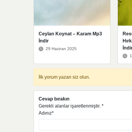
Ceylan Koynat – Karam Mp3
Res
İndir
Hırk
İndi
29 Haziran 2025
1
İlk yorum yazan siz olun.
Cevap bırakın
Gerekli alanlar işaretlenmiştir.
*
Adınız*