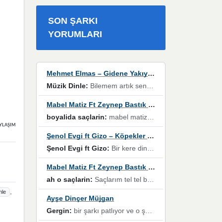
SON ŞARKI
YORUMLARI
Mehmet Elmas – Gidene Yakıyorum
Müzik Dinle:
Bilemem artık senden bir şans daha / Düştüğün zaman ben olmayacağım yanında” dizeleri, artık geçmişin tekrarına izin verilmeyeceğini, kişisel sınırların çizildiğini gösteriyor.
Mabel Matiz Ft Zeynep Bastık – Saçların
boyalida saçlarin:
mabel matiz'in maya albümünde yer alan güzellerden. parça da şarkı hani! müzikal altyapısına vurulduğum, sözlerinde kaybolduğum bir parça olmuş.
YLAŞIMLAR
Şenol Evgi ft Gizo – Köpekler Tanımadıklarına havlar
Şenol Evgi ft Gizo:
Bir kere dinlememe rağmen kulaklardan gitmiyor sen sen sen sen kurban ol sen sen sen sen hayran ol yükses ses müzik dinleme sebebisiniz canlar bomba gibi patladınız maşallah
Mabel Matiz Ft Zeynep Bastık – Saçların
ah o saçlarin:
Saçlarım tel tel beyazlıyor beyazlagına degil yanımda sen yoksun ona üzülüyorum günler bir bir geçiyor geçen günlere değil sensiz geçen günlere darılıyorum,Dinledikce asla kavusamayacagim ama asla unutamicagim sevdiğim adam için yanar içim
,
nle
Ayşe Dinçer Müjgan
Gergin:
bir şarkı patlıyor ve o şarkıyı millet her paylaşımın altına koyuyor ve öyle bir durum hal alıyor ki şarkıyı dinlemeden şarkıdan bikıyorsun Ama bu enteresan bir şekilde dillere dolanıyor millet olarak seviyoruz dertlerle boğuşurken bir yandan da göbek atmayi))) diyeceklerim bu kadar güzel hoş bir sayfa emeğinize sağlık arkadaşlar kolay gelsin