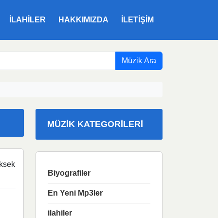
ILAHILER
HAKKIMIZDA
İLETIŞIM
Müzik Ara
MÜZIK KATEGORILERI
ksek
Biyografiler
En Yeni Mp3ler
ilahiler