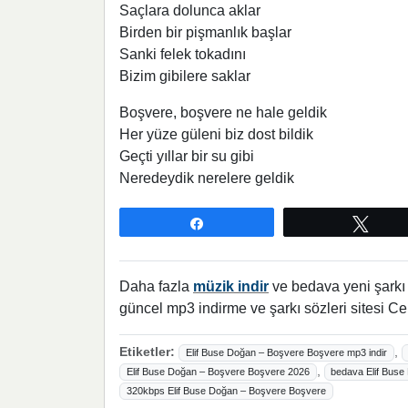
Saçlara dolunca aklar
Birden bir pişmanlık başlar
Sanki felek tokadını
Bizim gibilere saklar
Boşvere, boşvere ne hale geldik
Her yüze güleni biz dost bildik
Geçti yıllar bir su gibi
Neredeydik nerelere geldik
Paylaş
Twee
Daha fazla
müzik indir
ve bedava yeni şarkı l
güncel mp3 indirme ve şarkı sözleri sitesi Ce
Etiketler:
,
Elif Buse Doğan – Boşvere Boşvere mp3 indir
,
Elif Buse Doğan – Boşvere Boşvere 2026
bedava Elif Buse
320kbps Elif Buse Doğan – Boşvere Boşvere