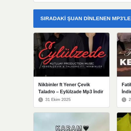
SIRADAKI ŞUAN DINLENEN MP3'L
Nikbinler ft Yener Çevik
Fati
Taladro – Eylülzade Mp3 İndir
İndi
31 Ekim 2025
2