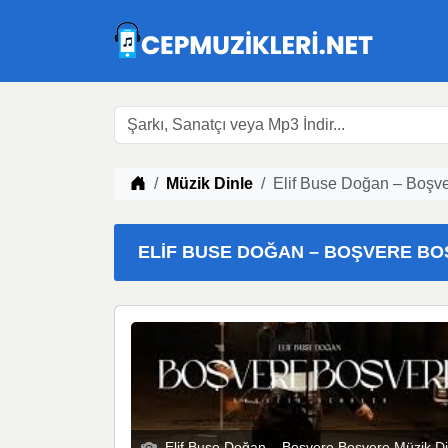
Müzik indir
Müzik Dinle
Elif Buse Doğan – Boşve
ELIF BUSE DOĞAN – BOŞVERE BOŞV
Elif Buse Doğan – Boşvere Boşvere Müzik Di