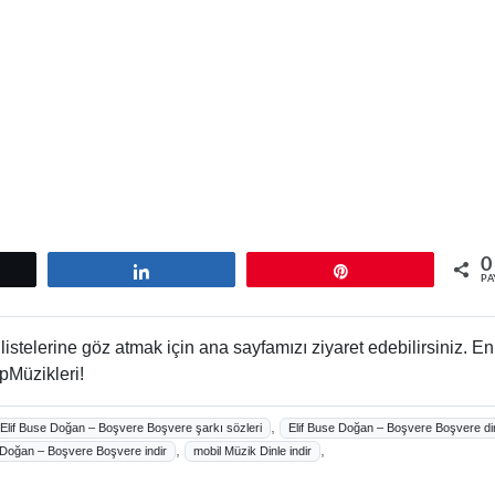
0
tle
Paylaş
Pin
PA
istelerine göz atmak için ana sayfamızı ziyaret edebilirsiniz. En
pMüzikleri!
,
Elif Buse Doğan – Boşvere Boşvere şarkı sözleri
Elif Buse Doğan – Boşvere Boşvere di
,
,
 Doğan – Boşvere Boşvere indir
mobil Müzik Dinle indir