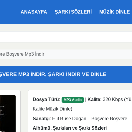
ANASAYFA
ŞARKI SÖZLERI
MÜZIK DINLE
re Boşvere Mp3 İndir
ERE MP3 İNDIR, ŞARKI İNDIR VE DINLE
Dosya Türü:
|
Kalite:
320 Kbps (Yü
MP3 Audio
Kalite Müzik Dinle)
Sanatçı:
Elif Buse Doğan – Boşvere Boşvere
Albümü, Şarkıları ve Şarkı Sözleri
nle