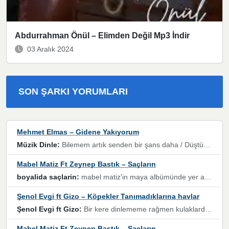
Abdurrahman Önül – Elimden Değil Mp3 İndir
03 Aralık 2024
SON ŞARKI YORUMLARI
Mehmet Elmas – Gidene Yakıyorum
Müzik Dinle:
Bilemem artık senden bir şans daha / Düştüğün zaman ben olmayacağım yanında” dizeleri, artık geçmişin tekrarına izin verilmeyeceğini, kişisel sınırların çizildiğini gösteriyor.
Mabel Matiz Ft Zeynep Bastık – Saçların
boyalida saçlarin:
mabel matiz'in maya albümünde yer alan güzellerden. parça da şarkı hani! müzikal altyapısına vurulduğum, sözlerinde kaybolduğum bir parça olmuş.
Şenol Evgi ft Gizo – Köpekler Tanımadıklarına havlar
Şenol Evgi ft Gizo:
Bir kere dinlememe rağmen kulaklardan gitmiyor sen sen sen sen kurban ol sen sen sen sen hayran ol yükses ses müzik dinleme sebebisiniz canlar bomba gibi patladınız maşallah
Mabel Matiz Ft Zeynep Bastık – Saçların