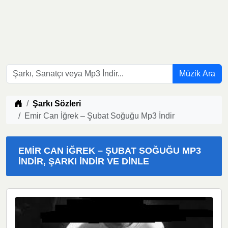
Müzik Ara
Müzik indir
Şarkı Sözleri
Emir Can İğrek – Şubat Soğuğu Mp3 İndir
EMIR CAN İĞREK – ŞUBAT SOĞUĞU MP3
İNDIR, ŞARKI İNDIR VE DINLE