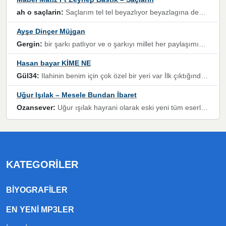
ah o saçlarin:
Saçlarım tel tel beyazlıyor beyazlagına degil yanımda sen yoksun ona üzülüyorum günler bir bir geçiyor geçen günlere değil sensiz geçen günlere darılıyorum,Dinledikce asla kavusamayacagim ama asla unutamicagim sevdiğim adam için yanar içim
Ayşe Dinçer Müjgan
Gergin:
bir şarkı patlıyor ve o şarkıyı millet her paylaşımın altına koyuyor ve öyle bir durum hal alıyor ki şarkıyı dinlemeden şarkıdan bikıyorsun Ama bu enteresan bir şekilde dillere dolanıyor millet olarak seviyoruz dertlerle boğuşurken bir yandan da göbek atmayi))) diyeceklerim bu kadar güzel hoş bir sayfa emeğinize sağlık arkadaşlar kolay gelsin
Hasan bayar KİME NE
Gül34:
Ilahinin benim için çok özel bir yeri var İlk çıktığında komşum ne kadar yüksek sesle dinliyorsa orada duymuştum ve YouTube'dan aratıp Bu ilahiyi bulmuştum ve sonra müdavimi oldum günlük Ben de 3-5 kere dinleyip ezberleyip artık ilahiye bende eşlik ediyorum yüksek sesle Allah razı olsun hizmet nimettir Rabbim sizin zahmetlerinize de hayırlı nimetler versin Selam ve dua ile Allah'a emanet olun
Uğur Işılak – Mesele Bundan İbaret
Ozansever:
Uğur ışılak hayrani olarak eski yeni tüm eserlerini keyifle huzurla dinleyenlerden birisiyim, emeğine saygı duyan gönül veren bunu en güzel şekilde sevenlerine ulaştıran siz değerli sayfa yöneticilerine de teşekkür ederim
KATEGORILER
BIYOGRAFILER
EN YENI MP3LER