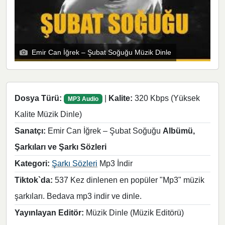
Emir Can İğrek – Şubat Soğuğu Müzik Dinle
Dosya Türü:
|
Kalite:
320 Kbps (Yüksek
MP3 Audio
Kalite Müzik Dinle)
Sanatçı:
Emir Can İğrek – Şubat Soğuğu
Albümü,
Şarkıları ve Şarkı Sözleri
Kategori:
Şarkı Sözleri
Mp3 İndir
Tiktok`da:
537 Kez dinlenen en popüler "Mp3" müzik
şarkıları. Bedava mp3 indir ve dinle.
Yayınlayan Editör:
Müzik Dinle (Müzik Editörü)