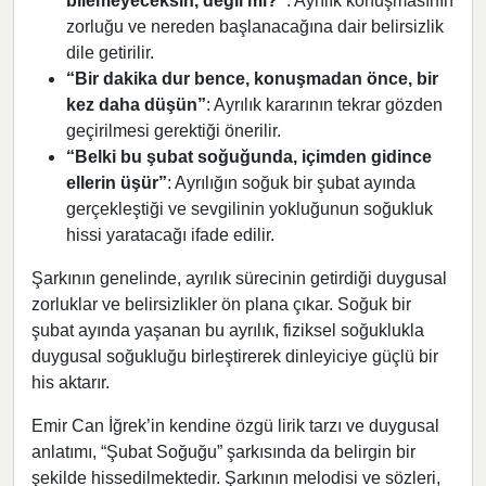
bilemeyeceksin, değil mi?”
: Ayrılık konuşmasının
zorluğu ve nereden başlanacağına dair belirsizlik
dile getirilir.
“Bir dakika dur bence, konuşmadan önce, bir
kez daha düşün”
: Ayrılık kararının tekrar gözden
geçirilmesi gerektiği önerilir.
“Belki bu şubat soğuğunda, içimden gidince
ellerin üşür”
: Ayrılığın soğuk bir şubat ayında
gerçekleştiği ve sevgilinin yokluğunun soğukluk
hissi yaratacağı ifade edilir.
Şarkının genelinde, ayrılık sürecinin getirdiği duygusal
zorluklar ve belirsizlikler ön plana çıkar. Soğuk bir
şubat ayında yaşanan bu ayrılık, fiziksel soğuklukla
duygusal soğukluğu birleştirerek dinleyiciye güçlü bir
his aktarır.
Emir Can İğrek’in kendine özgü lirik tarzı ve duygusal
anlatımı, “Şubat Soğuğu” şarkısında da belirgin bir
şekilde hissedilmektedir. Şarkının melodisi ve sözleri,