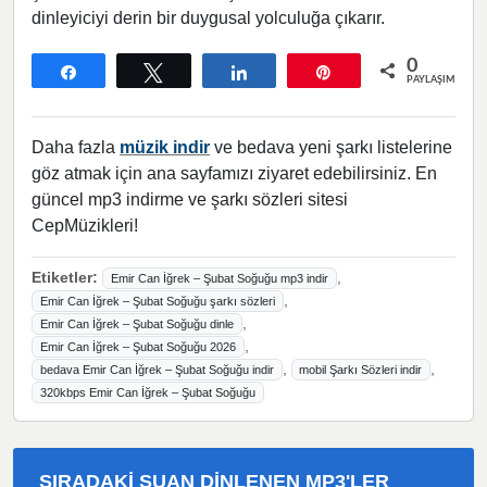
dinleyiciyi derin bir duygusal yolculuğa çıkarır.
0
Paylaş
Tweetle
Paylaş
Pin
PAYLAŞIMLAR
Daha fazla
müzik indir
ve bedava yeni şarkı listelerine
göz atmak için ana sayfamızı ziyaret edebilirsiniz. En
güncel mp3 indirme ve şarkı sözleri sitesi
CepMüzikleri!
Etiketler:
,
Emir Can İğrek – Şubat Soğuğu mp3 indir
,
Emir Can İğrek – Şubat Soğuğu şarkı sözleri
,
Emir Can İğrek – Şubat Soğuğu dinle
,
Emir Can İğrek – Şubat Soğuğu 2026
,
,
bedava Emir Can İğrek – Şubat Soğuğu indir
mobil Şarkı Sözleri indir
320kbps Emir Can İğrek – Şubat Soğuğu
SIRADAKI ŞUAN DINLENEN MP3'LER