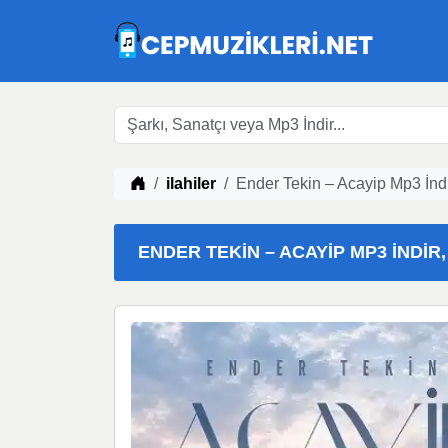
Müzik indir
ilahiler
Ender Tekin – Acayip Mp3 İnd
ENDER TEKIN – ACAYIP MP3 İNDIR,