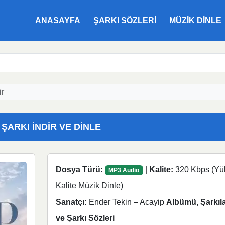
ANASAYFA
ŞARKI SÖZLERI
MÜZIK DINLE
ir
 ŞARKI İNDIR VE DINLE
Dosya Türü:
|
Kalite:
320 Kbps (Yü
MP3 Audio
Kalite Müzik Dinle)
Sanatçı:
Ender Tekin – Acayip
Albümü, Şarkıla
ve Şarkı Sözleri