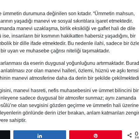
 ise ümmetin durumuna değinilen son kıtadır. “Ümmetin mahsun,
nın yaşadığı manevi ve sosyal sıkıntılara işaret etmektedir.
manda manevi uzaklaşma, birlik eksikliği ve gaflet hali de dile
ü ise, insanların bir kısmının hakikatten habersiz yaşadığını, bir
bolik bir dille ifade etmektedir. Bu nedenle ilahi, sadece bir öz
ir uyarı ve muhasebe çağrısı niteliği taşımaktadır.
krarlanması da eserin duygusal yoğunluğunu artırmaktadır. Bura
e anlatılması zor olan manevi halleri, özlemi, hüznü ve aşkı temsi
ilahinin manevi atmosferine daha da derin bir şekilde çekilmektedi
isini, manevi hasreti, nefis muhasebesini ve ümmet bilincini bir
hi, dinleyene sadece duygusal bir atmosfer sunmaz; aynı zamanda
ûlü’ne olan sevgisini gözden geçirme ve ümmetin hali üzerine
nleyenlerin gönlünde derin izler bırakan, anlam katmanları zengi
ere sahiptir.
0
tle
Paylaş
Pin
PA