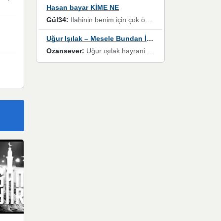
Hasan bayar KİME NE
Gül34:
Ilahinin benim için çok özel bir yeri var İlk çıktığında komşum ne kadar yüksek sesle dinliyorsa orada duymuştum ve YouTube'dan aratıp Bu ilahiyi bulmuştum ve sonra müdavimi oldum günlük Ben de 3-5 kere dinleyip ezberleyip artık ilahiye bende eşlik ediyorum yüksek sesle Allah razı olsun hizmet nimettir Rabbim sizin zahmetlerinize de hayırlı nimetler versin Selam ve dua ile Allah'a emanet olun
Uğur Işılak – Mesele Bundan İbaret
Ozansever:
Uğur ışılak hayrani olarak eski yeni tüm eserlerini keyifle huzurla dinleyenlerden birisiyim, emeğine saygı duyan gönül veren bunu en güzel şekilde sevenlerine ulaştıran siz değerli sayfa yöneticilerine de teşekkür ederim