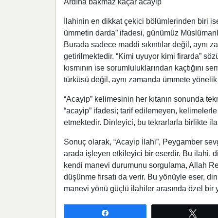
Ardına bakmaz kaçar acayip
İlahinin en dikkat çekici bölümlerinden biri
ümmetin darda” ifadesi, günümüz Müslümanları
Burada sadece maddi sıkıntılar değil, aynı za
getirilmektedir. “Kimi uyuyor kimi firarda” söz
kısmının ise sorumluluklarından kaçtığını sem
türküsü değil, aynı zamanda ümmete yönelik b
“Acayip” kelimesinin her kıtanın sonunda te
“acayip” ifadesi; tarif edilemeyen, kelimelerl
etmektedir. Dinleyici, bu tekrarlarla birlikte 
Sonuç olarak, “Acayip İlahi”, Peygamber sevg
arada işleyen etkileyici bir eserdir. Bu ila
kendi manevi durumunu sorgulama, Allah Res
düşünme fırsatı da verir. Bu yönüyle eser, di
manevi yönü güçlü ilahiler arasında özel bir y
Paylaş
Twee