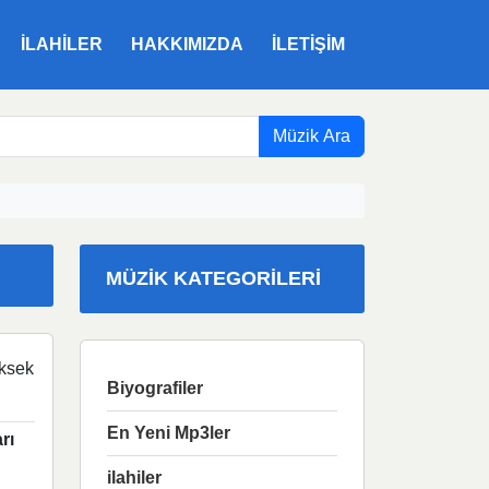
ILAHILER
HAKKIMIZDA
İLETIŞIM
Müzik Ara
MÜZIK KATEGORILERI
ksek
Biyografiler
En Yeni Mp3ler
rı
ilahiler