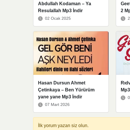
Abdullah Kodaman – Ya
Gee
Resulallah Mp3 İndir
2 Mp
02 Ocak 2025
2
Hasan Dursun Ahmet
Rıd
Çetinkaya – Ben Yürürüm
Mp3 
yane yane Mp3 İndir
0
07 Mart 2026
İlk yorum yazan siz olun.