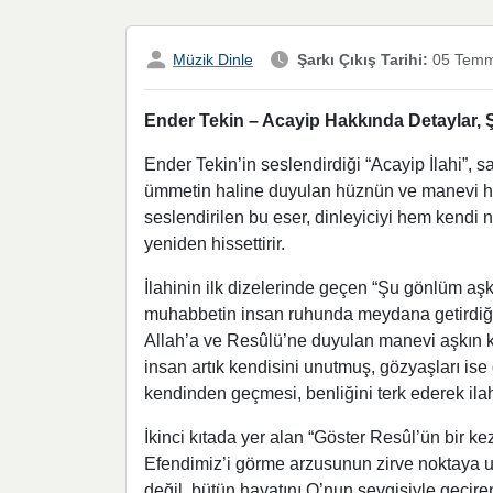
Müzik Dinle
Şarkı Çıkış Tarihi:
05 Temm
Ender Tekin – Acayip Hakkında Detaylar, Ş
Ender Tekin’in seslendirdiği “Acayip İlahi”, 
ümmetin haline duyulan hüznün ve manevi hasr
seslendirilen bu eser, dinleyiciyi hem kendi
yeniden hissettirir.
İlahinin ilk dizelerinde geçen “Şu gönlüm aşk
muhabbetin insan ruhunda meydana getirdiği d
Allah’a ve Resûlü’ne duyulan manevi aşkın kal
insan artık kendisini unutmuş, gözyaşları ise
kendinden geçmesi, benliğini terk ederek ila
İkinci kıtada yer alan “Göster Resûl’ün bir 
Efendimiz’i görme arzusunun zirve noktaya ul
değil, bütün hayatını O’nun sevgisiyle geçir