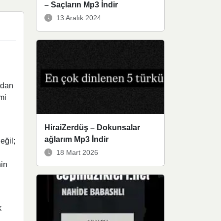
– Saçların Mp3 İndir
13 Aralık 2024
ndan
mi
HiraiZerdüş – Dokunsalar
ağlarım Mp3 İndir
eğil;
18 Mart 2026
nin
k