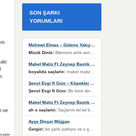
SON ŞARKI
YORUMLARI
lem
Mehmet Elmas – Gidene Yakıyorum
Müzik Dinle:
Bilemem artık senden bir şans daha / Düştüğün zaman ben olmayacağım yanında” dizeleri, artık geçmişin tekrarına izin verilmeyeceğini, kişisel sınırların çizildiğini gösteriyor.
daki
Mabel Matiz Ft Zeynep Bastık – Saçların
l
boyalida saçlarin:
mabel matiz'in maya albümünde yer alan güzellerden. parça da şarkı hani! müzikal altyapısına vurulduğum, sözlerinde kaybolduğum bir parça olmuş.
r.
Şenol Evgi ft Gizo – Köpekler Tanımadıklarına havlar
Şenol Evgi ft Gizo:
Bir kere dinlememe rağmen kulaklardan gitmiyor sen sen sen sen kurban ol sen sen sen sen hayran ol yükses ses müzik dinleme sebebisiniz canlar bomba gibi patladınız maşallah
Mabel Matiz Ft Zeynep Bastık – Saçların
ah o saçlarin:
Saçlarım tel tel beyazlıyor beyazlagına degil yanımda sen yoksun ona üzülüyorum günler bir bir geçiyor geçen günlere değil sensiz geçen günlere darılıyorum,Dinledikce asla kavusamayacagim ama asla unutamicagim sevdiğim adam için yanar içim
n ve
Ayşe Dinçer Müjgan
Gergin:
bir şarkı patlıyor ve o şarkıyı millet her paylaşımın altına koyuyor ve öyle bir durum hal alıyor ki şarkıyı dinlemeden şarkıdan bikıyorsun Ama bu enteresan bir şekilde dillere dolanıyor millet olarak seviyoruz dertlerle boğuşurken bir yandan da göbek atmayi))) diyeceklerim bu kadar güzel hoş bir sayfa emeğinize sağlık arkadaşlar kolay gelsin
YLAŞIMLAR