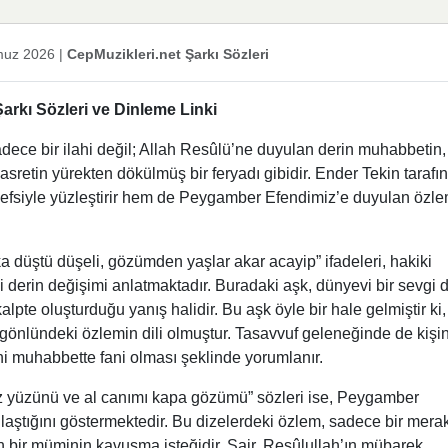
uz 2026
|
CepMuzikleri.net Şarkı Sözleri
arkı Sözleri ve Dinleme Linki
sadece bir ilahi değil; Allah Resûlü’ne duyulan derin muhabbetin,
etin yürekten dökülmüş bir feryadı gibidir. Ender Tekin tarafı
 nefsiyle yüzleştirir hem de Peygamber Efendimiz’e duyulan özle
a düştü düşeli, gözümden yaşlar akar acayip” ifadeleri, hakiki
erin değişimi anlatmaktadır. Buradaki aşk, dünyevi bir sevgi d
pte oluşturduğu yanış halidir. Bu aşk öyle bir hale gelmiştir ki,
 gönlündeki özlemin dili olmuştur. Tasavvuf geleneğinde de kişi
hi muhabbette fani olması şeklinde yorumlanır.
kez yüzünü ve al canımı kapa gözümü” sözleri ise, Peygamber
aştığını göstermektedir. Bu dizelerdeki özlem, sadece bir mera
en bir müminin kavuşma isteğidir. Şair, Resûlullah’ın mübarek