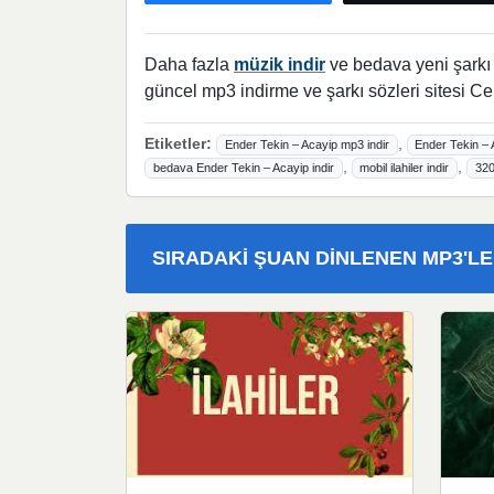
Daha fazla
müzik indir
ve bedava yeni şarkı l
güncel mp3 indirme ve şarkı sözleri sitesi Ce
Etiketler:
,
Ender Tekin – Acayip mp3 indir
Ender Tekin – 
,
,
bedava Ender Tekin – Acayip indir
mobil ilahiler indir
320
SIRADAKI ŞUAN DINLENEN MP3'L