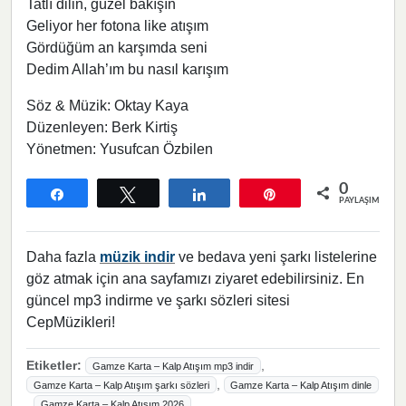
Tatlı dilin, güzel bakışın
Geliyor her fotona like atışım
Gördüğüm an karşımda seni
Dedim Allah’ım bu nasıl karışım
Söz & Müzik: Oktay Kaya
Düzenleyen: Berk Kirtiş
Yönetmen: Yusufcan Özbilen
0
Paylaş
Tweetle
Paylaş
Pin
PAYLAŞIMLAR
Daha fazla
müzik indir
ve bedava yeni şarkı listelerine
göz atmak için ana sayfamızı ziyaret edebilirsiniz. En
güncel mp3 indirme ve şarkı sözleri sitesi
CepMüzikleri!
Etiketler:
,
Gamze Karta – Kalp Atışım mp3 indir
,
Gamze Karta – Kalp Atışım şarkı sözleri
Gamze Karta – Kalp Atışım dinle
,
,
Gamze Karta – Kalp Atışım 2026