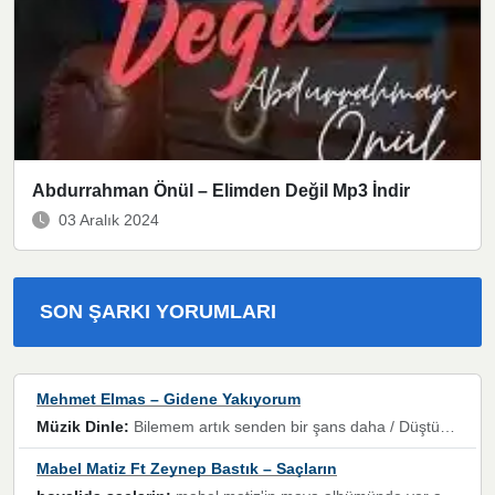
Abdurrahman Önül – Elimden Değil Mp3 İndir
03 Aralık 2024
SON ŞARKI YORUMLARI
Mehmet Elmas – Gidene Yakıyorum
Müzik Dinle:
Bilemem artık senden bir şans daha / Düştüğün zaman ben olmayacağım yanında” dizeleri, artık geçmişin tekrarına izin verilmeyeceğini, kişisel sınırların çizildiğini gösteriyor.
Mabel Matiz Ft Zeynep Bastık – Saçların