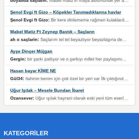
boyalida saçlarin:
mabel matiz'in maya albümünde yer alan güzellerden. parça da şarkı hani! müzikal altyapısına vurulduğum, sözlerinde kaybolduğum bir parça olmuş.
Şenol Evgi ft Gizo – Köpekler Tanımadıklarına havlar
Şenol Evgi ft Gizo:
Bir kere dinlememe rağmen kulaklardan gitmiyor sen sen sen sen kurban ol sen sen sen sen hayran ol yükses ses müzik dinleme sebebisiniz canlar bomba gibi patladınız maşallah
Mabel Matiz Ft Zeynep Bastık – Saçların
ah o saçlarin:
Saçlarım tel tel beyazlıyor beyazlagına degil yanımda sen yoksun ona üzülüyorum günler bir bir geçiyor geçen günlere değil sensiz geçen günlere darılıyorum,Dinledikce asla kavusamayacagim ama asla unutamicagim sevdiğim adam için yanar içim
Ayşe Dinçer Müjgan
Gergin:
bir şarkı patlıyor ve o şarkıyı millet her paylaşımın altına koyuyor ve öyle bir durum hal alıyor ki şarkıyı dinlemeden şarkıdan bikıyorsun Ama bu enteresan bir şekilde dillere dolanıyor millet olarak seviyoruz dertlerle boğuşurken bir yandan da göbek atmayi))) diyeceklerim bu kadar güzel hoş bir sayfa emeğinize sağlık arkadaşlar kolay gelsin
Hasan bayar KİME NE
Gül34:
Ilahinin benim için çok özel bir yeri var İlk çıktığında komşum ne kadar yüksek sesle dinliyorsa orada duymuştum ve YouTube'dan aratıp Bu ilahiyi bulmuştum ve sonra müdavimi oldum günlük Ben de 3-5 kere dinleyip ezberleyip artık ilahiye bende eşlik ediyorum yüksek sesle Allah razı olsun hizmet nimettir Rabbim sizin zahmetlerinize de hayırlı nimetler versin Selam ve dua ile Allah'a emanet olun
Uğur Işılak – Mesele Bundan İbaret
Ozansever:
Uğur ışılak hayrani olarak eski yeni tüm eserlerini keyifle huzurla dinleyenlerden birisiyim, emeğine saygı duyan gönül veren bunu en güzel şekilde sevenlerine ulaştıran siz değerli sayfa yöneticilerine de teşekkür ederim
KATEGORILER