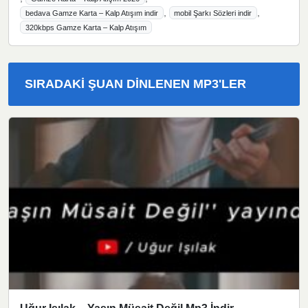
,
,
bedava Gamze Karta – Kalp Atışım indir
mobil Şarkı Sözleri indir
320kbps Gamze Karta – Kalp Atışım
SIRADAKI ŞUAN DINLENEN MP3'LER