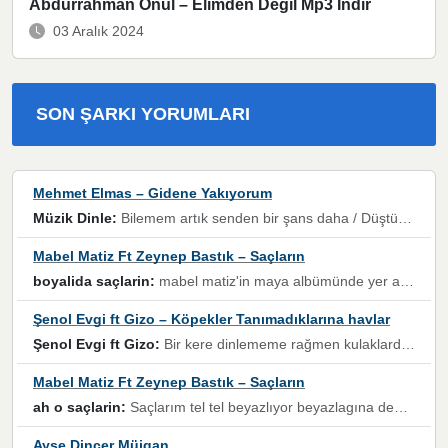
Abdurrahman Önül – Elimden Değil Mp3 İndir
03 Aralık 2024
SON ŞARKI YORUMLARI
Mehmet Elmas – Gidene Yakıyorum
Müzik Dinle:
Bilemem artık senden bir şans daha / Düştüğün zaman ben olmayacağım yanında” dizeleri, artık geçmişin tekrarına izin verilmeyeceğini, kişisel sınırların çizildiğini gösteriyor.
Mabel Matiz Ft Zeynep Bastık – Saçların
boyalida saçlarin:
mabel matiz'in maya albümünde yer alan güzellerden. parça da şarkı hani! müzikal altyapısına vurulduğum, sözlerinde kaybolduğum bir parça olmuş.
Şenol Evgi ft Gizo – Köpekler Tanımadıklarına havlar
Şenol Evgi ft Gizo:
Bir kere dinlememe rağmen kulaklardan gitmiyor sen sen sen sen kurban ol sen sen sen sen hayran ol yükses ses müzik dinleme sebebisiniz canlar bomba gibi patladınız maşallah
Mabel Matiz Ft Zeynep Bastık – Saçların
ah o saçlarin:
Saçlarım tel tel beyazlıyor beyazlagına degil yanımda sen yoksun ona üzülüyorum günler bir bir geçiyor geçen günlere değil sensiz geçen günlere darılıyorum,Dinledikce asla kavusamayacagim ama asla unutamicagim sevdiğim adam için yanar içim
Ayşe Dinçer Müjgan