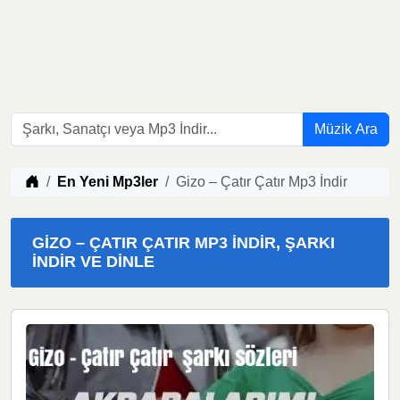
Müzik Ara
Müzik indir
En Yeni Mp3ler
Gizo – Çatır Çatır Mp3 İndir
GIZO – ÇATIR ÇATIR MP3 İNDIR, ŞARKI
İNDIR VE DINLE