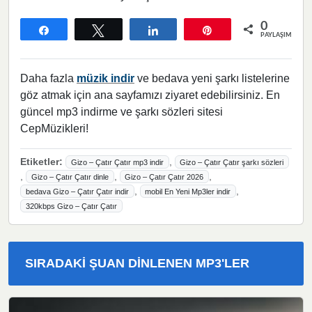
0
Paylaş
Tweetle
Paylaş
Pin
PAYLAŞIMLAR
Daha fazla
müzik indir
ve bedava yeni şarkı listelerine
göz atmak için ana sayfamızı ziyaret edebilirsiniz. En
güncel mp3 indirme ve şarkı sözleri sitesi
CepMüzikleri!
Etiketler:
,
Gizo – Çatır Çatır mp3 indir
Gizo – Çatır Çatır şarkı sözleri
,
,
,
Gizo – Çatır Çatır dinle
Gizo – Çatır Çatır 2026
,
,
bedava Gizo – Çatır Çatır indir
mobil En Yeni Mp3ler indir
320kbps Gizo – Çatır Çatır
SIRADAKI ŞUAN DINLENEN MP3'LER