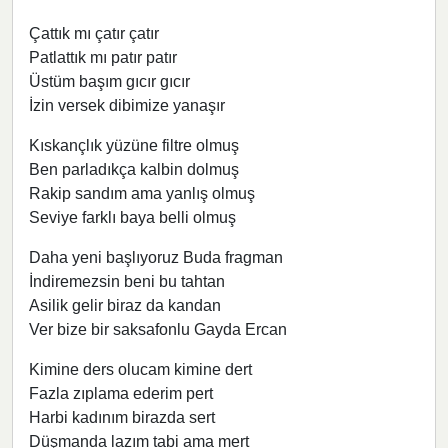
Çattık mı çatır çatır
Patlattık mı patır patır
Üstüm başım gıcır gıcır
İzin versek dibimize yanaşır
Kıskançlık yüzüne filtre olmuş
Ben parladıkça kalbin dolmuş
Rakip sandım ama yanlış olmuş
Seviye farklı baya belli olmuş
Daha yeni başlıyoruz Buda fragman
İndiremezsin beni bu tahtan
Asilik gelir biraz da kandan
Ver bize bir saksafonlu Gayda Ercan
Kimine ders olucam kimine dert
Fazla zıplama ederim pert
Harbi kadınım birazda sert
Düşmanda lazım tabi ama mert