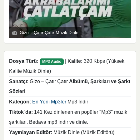
Gizo – Çatır Çatır Müzik Dinle
Dosya Türü:
|
Kalite:
320 Kbps (Yüksek
MP3 Audio
Kalite Müzik Dinle)
Sanatçı:
Gizo – Çatır Çatır
Albümü, Şarkıları ve Şarkı
Sözleri
Kategori:
En Yeni Mp3ler
Mp3 İndir
Tiktok`da:
141 Kez dinlenen en popüler "Mp3" müzik
şarkıları. Bedava mp3 indir ve dinle.
Yayınlayan Editör:
Müzik Dinle (Müzik Editörü)