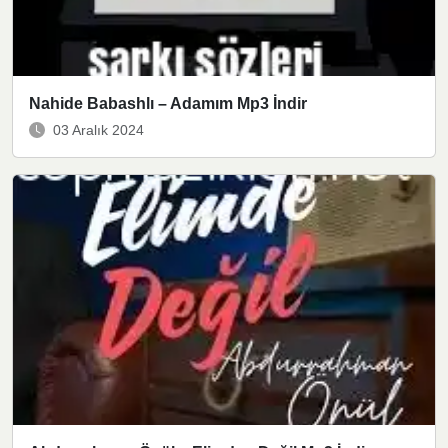
Nahide Babashlı – Adamım Mp3 İndir
03 Aralık 2024