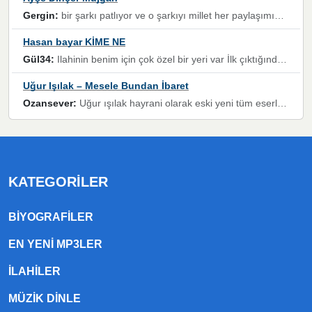
Gergin:
bir şarkı patlıyor ve o şarkıyı millet her paylaşımın altına koyuyor ve öyle bir durum hal alıyor ki şarkıyı dinlemeden şarkıdan bikıyorsun Ama bu enteresan bir şekilde dillere dolanıyor millet olarak seviyoruz dertlerle boğuşurken bir yandan da göbek atmayi))) diyeceklerim bu kadar güzel hoş bir sayfa emeğinize sağlık arkadaşlar kolay gelsin
Hasan bayar KİME NE
Gül34:
Ilahinin benim için çok özel bir yeri var İlk çıktığında komşum ne kadar yüksek sesle dinliyorsa orada duymuştum ve YouTube'dan aratıp Bu ilahiyi bulmuştum ve sonra müdavimi oldum günlük Ben de 3-5 kere dinleyip ezberleyip artık ilahiye bende eşlik ediyorum yüksek sesle Allah razı olsun hizmet nimettir Rabbim sizin zahmetlerinize de hayırlı nimetler versin Selam ve dua ile Allah'a emanet olun
Uğur Işılak – Mesele Bundan İbaret
Ozansever:
Uğur ışılak hayrani olarak eski yeni tüm eserlerini keyifle huzurla dinleyenlerden birisiyim, emeğine saygı duyan gönül veren bunu en güzel şekilde sevenlerine ulaştıran siz değerli sayfa yöneticilerine de teşekkür ederim
KATEGORILER
BIYOGRAFILER
EN YENI MP3LER
ILAHILER
MÜZIK DINLE