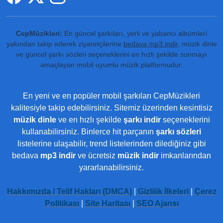
CepMüzikleri:
En güncel şarkıları, yerli ve yabancı albümleri
yakından takip ederek ziyaretçilerine
bedava mp3 indir
, müzik dinle
ve güncel şarkı sözleri seçeneklerini en hızlı şekilde sunmayı
amaçlayan mobil uyumlu müzik platformudur.
En yeni ve en popüler mobil şarkıları CepMüzikleri
kalitesiyle takip edebilirsiniz. Sitemiz üzerinden kesintisiz
müzik dinle
ve en hızlı şekilde
şarkı indir
seçeneklerini
kullanabilirsiniz. Binlerce hit parçanın
şarkı sözleri
listelerine ulaşabilir, trend listelerinden dilediğiniz gibi
bedava
mp3 indir
ve ücretsiz
müzik indir
imkanlarından
yararlanabilirsiniz.
Hakkımızda / Telif Hakları (DMCA)
|
Gizlilik İlkeleri
|
Çerez
Politikası
|
Site Haritası
|
SEO Ajansı