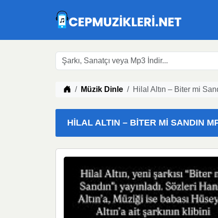
Müzik indir
Müzik Dinle
Hilal Altın – Biter mi Sa
HILAL ALTIN – BITER MI SANDIN MP