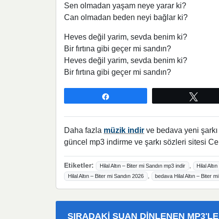
Sen olmadan yaşam neye yarar ki?
Can olmadan beden neyi bağlar ki?
Heves değil yarim, sevda benim ki?
Bir fırtına gibi geçer mi sandın?
Heves değil yarim, sevda benim ki?
Bir fırtına gibi geçer mi sandın?
Paylaş
Twee
Daha fazla
müzik indir
ve bedava yeni şarkı l
güncel mp3 indirme ve şarkı sözleri sitesi Ce
Etiketler:
,
Hilal Altın – Biter mi Sandın mp3 indir
Hilal Altı
,
Hilal Altın – Biter mi Sandın 2026
bedava Hilal Altın – Biter m
SIRADAKI ŞUAN DINLENEN MP3'L