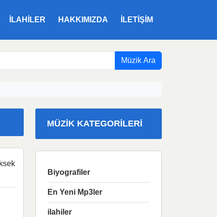
ILAHILER
HAKKIMIZDA
İLETIŞIM
Müzik Ara
MÜZIK KATEGORILERI
ksek
Biyografiler
En Yeni Mp3ler
ilahiler