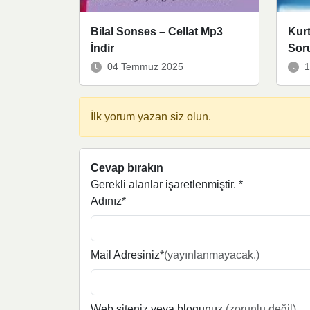
Bilal Sonses – Cellat Mp3
Kurt
İndir
Soru
04 Temmuz 2025
1
İlk yorum yazan siz olun.
Cevap bırakın
Gerekli alanlar işaretlenmiştir.
*
Adınız*
Mail Adresiniz*
(yayınlanmayacak.)
Web siteniz veya blogunuz
(zorunlu değil)