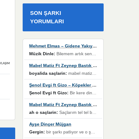
SON ŞARKI
YORUMLARI
Mehmet Elmas – Gidene Yakıyorum
Müzik Dinle:
Bilemem artık senden bir şans daha / Düştüğün zaman ben olmayacağım yanında” dizeleri, artık geçmişin tekrarına izin verilmeyeceğini, kişisel sınırların çizildiğini gösteriyor.
YLAŞIMLAR
Mabel Matiz Ft Zeynep Bastık – Saçların
boyalida saçlarin:
mabel matiz'in maya albümünde yer alan güzellerden. parça da şarkı hani! müzikal altyapısına vurulduğum, sözlerinde kaybolduğum bir parça olmuş.
Şenol Evgi ft Gizo – Köpekler Tanımadıklarına havlar
Şenol Evgi ft Gizo:
Bir kere dinlememe rağmen kulaklardan gitmiyor sen sen sen sen kurban ol sen sen sen sen hayran ol yükses ses müzik dinleme sebebisiniz canlar bomba gibi patladınız maşallah
Mabel Matiz Ft Zeynep Bastık – Saçların
ah o saçlarin:
Saçlarım tel tel beyazlıyor beyazlagına degil yanımda sen yoksun ona üzülüyorum günler bir bir geçiyor geçen günlere değil sensiz geçen günlere darılıyorum,Dinledikce asla kavusamayacagim ama asla unutamicagim sevdiğim adam için yanar içim
Ayşe Dinçer Müjgan
Gergin:
bir şarkı patlıyor ve o şarkıyı millet her paylaşımın altına koyuyor ve öyle bir durum hal alıyor ki şarkıyı dinlemeden şarkıdan bikıyorsun Ama bu enteresan bir şekilde dillere dolanıyor millet olarak seviyoruz dertlerle boğuşurken bir yandan da göbek atmayi))) diyeceklerim bu kadar güzel hoş bir sayfa emeğinize sağlık arkadaşlar kolay gelsin