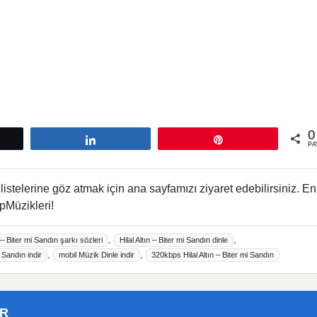
0
tle
Paylaş
Pin
PA
istelerine göz atmak için ana sayfamızı ziyaret edebilirsiniz. En
pMüzikleri!
,
,
n – Biter mi Sandın şarkı sözleri
Hilal Altın – Biter mi Sandın dinle
,
,
i Sandın indir
mobil Müzik Dinle indir
320kbps Hilal Altın – Biter mi Sandın
ER