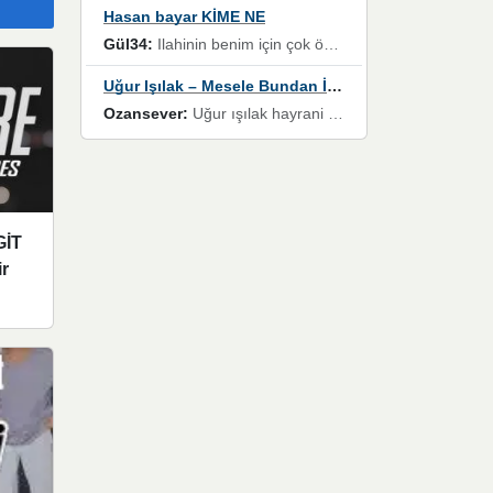
Hasan bayar KİME NE
Gül34:
Ilahinin benim için çok özel bir yeri var İlk çıktığında komşum ne kadar yüksek sesle dinliyorsa orada duymuştum ve YouTube'dan aratıp Bu ilahiyi bulmuştum ve sonra müdavimi oldum günlük Ben de 3-5 kere dinleyip ezberleyip artık ilahiye bende eşlik ediyorum yüksek sesle Allah razı olsun hizmet nimettir Rabbim sizin zahmetlerinize de hayırlı nimetler versin Selam ve dua ile Allah'a emanet olun
Uğur Işılak – Mesele Bundan İbaret
Ozansever:
Uğur ışılak hayrani olarak eski yeni tüm eserlerini keyifle huzurla dinleyenlerden birisiyim, emeğine saygı duyan gönül veren bunu en güzel şekilde sevenlerine ulaştıran siz değerli sayfa yöneticilerine de teşekkür ederim
GİT
r