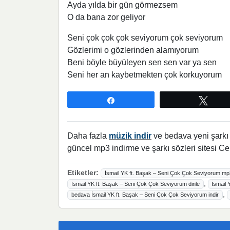
Ayda yılda bir gün görmezsem
O da bana zor geliyor
Seni çok çok çok seviyorum çok seviyorum
Gözlerimi o gözlerinden alamıyorum
Beni böyle büyüleyen sen sen var ya sen
Seni her an kaybetmekten çok korkuyorum
Paylaş
Twee
Daha fazla
müzik indir
ve bedava yeni şarkı l
güncel mp3 indirme ve şarkı sözleri sitesi Ce
Etiketler:
İsmail YK ft. Başak – Seni Çok Çok Seviyorum mp3
,
İsmail YK ft. Başak – Seni Çok Çok Seviyorum dinle
İsmail
,
bedava İsmail YK ft. Başak – Seni Çok Çok Seviyorum indir