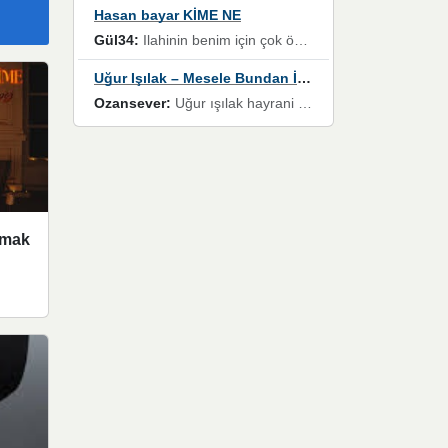
Hasan bayar KİME NE
Gül34:
Ilahinin benim için çok özel bir yeri var İlk çıktığında komşum ne kadar yüksek sesle dinliyorsa orada duymuştum ve YouTube'dan aratıp Bu ilahiyi bulmuştum ve sonra müdavimi oldum günlük Ben de 3-5 kere dinleyip ezberleyip artık ilahiye bende eşlik ediyorum yüksek sesle Allah razı olsun hizmet nimettir Rabbim sizin zahmetlerinize de hayırlı nimetler versin Selam ve dua ile Allah'a emanet olun
Uğur Işılak – Mesele Bundan İbaret
Ozansever:
Uğur ışılak hayrani olarak eski yeni tüm eserlerini keyifle huzurla dinleyenlerden birisiyim, emeğine saygı duyan gönül veren bunu en güzel şekilde sevenlerine ulaştıran siz değerli sayfa yöneticilerine de teşekkür ederim
lmak