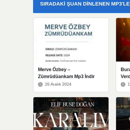
SIRADAKI ŞUAN DINLENEN MP3'L
Merve Özbey –
Bura
Zümrüdüankam Mp3 İndir
Verd
26 Aralık 2024
1