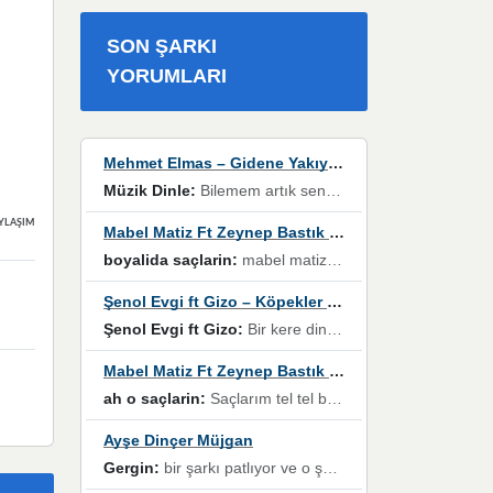
SON ŞARKI
YORUMLARI
Mehmet Elmas – Gidene Yakıyorum
Müzik Dinle:
Bilemem artık senden bir şans daha / Düştüğün zaman ben olmayacağım yanında” dizeleri, artık geçmişin tekrarına izin verilmeyeceğini, kişisel sınırların çizildiğini gösteriyor.
YLAŞIMLAR
Mabel Matiz Ft Zeynep Bastık – Saçların
boyalida saçlarin:
mabel matiz'in maya albümünde yer alan güzellerden. parça da şarkı hani! müzikal altyapısına vurulduğum, sözlerinde kaybolduğum bir parça olmuş.
Şenol Evgi ft Gizo – Köpekler Tanımadıklarına havlar
Şenol Evgi ft Gizo:
Bir kere dinlememe rağmen kulaklardan gitmiyor sen sen sen sen kurban ol sen sen sen sen hayran ol yükses ses müzik dinleme sebebisiniz canlar bomba gibi patladınız maşallah
Mabel Matiz Ft Zeynep Bastık – Saçların
ah o saçlarin:
Saçlarım tel tel beyazlıyor beyazlagına degil yanımda sen yoksun ona üzülüyorum günler bir bir geçiyor geçen günlere değil sensiz geçen günlere darılıyorum,Dinledikce asla kavusamayacagim ama asla unutamicagim sevdiğim adam için yanar içim
Ayşe Dinçer Müjgan
Gergin:
bir şarkı patlıyor ve o şarkıyı millet her paylaşımın altına koyuyor ve öyle bir durum hal alıyor ki şarkıyı dinlemeden şarkıdan bikıyorsun Ama bu enteresan bir şekilde dillere dolanıyor millet olarak seviyoruz dertlerle boğuşurken bir yandan da göbek atmayi))) diyeceklerim bu kadar güzel hoş bir sayfa emeğinize sağlık arkadaşlar kolay gelsin