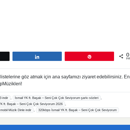
0
tle
Paylaş
Pin
PA
istelerine göz atmak için ana sayfamızı ziyaret edebilirsiniz. En
pMüzikleri!
,
,
 indir
İsmail YK ft. Başak – Seni Çok Çok Seviyorum şarkı sözleri
,
 YK ft. Başak – Seni Çok Çok Seviyorum 2026
,
mobil Müzik Dinle indir
320kbps İsmail YK ft. Başak – Seni Çok Çok Seviyorum