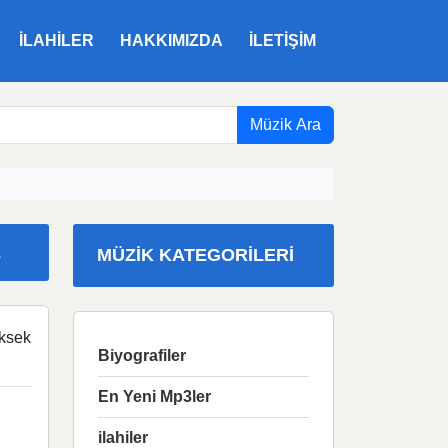
ILAHILER
HAKKIMIZDA
İLETIŞIM
Müzik Ara
E
MÜZIK KATEGORILERI
ksek
Biyografiler
En Yeni Mp3ler
ilahiler