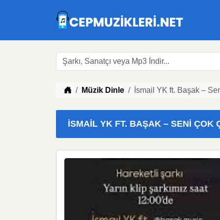
Müzik indir
Müzik Dinle
İsmail YK ft. Başak – S
İSMAIL YK FT. BAŞAK – SENI ÇOK 