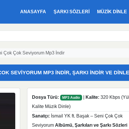
ANASAYFA
ŞARKI SÖZLERI
MÜZIK DINLE
eni Çok Çok Seviyorum Mp3 İndir
ÇOK SEVIYORUM MP3 İNDIR, ŞARKI İNDIR VE DINL
Dosya Türü:
|
Kalite:
320 Kbps (Yü
MP3 Audio
Kalite Müzik Dinle)
Sanatçı:
İsmail YK ft. Başak – Seni Çok Çok
Seviyorum
Albümü, Şarkıları ve Şarkı Sözleri