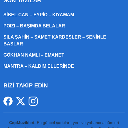
SON YAZILAR
SIBEL CAN – EYPIO – KIYAMAM
POIZI – BAŞIMDA BELALAR
SILA ŞAHIN – SAMET KARDEŞLER – SENINLE
BAŞLAR
GÖKHAN NAMLI – EMANET
MANTRA – KALDIM ELLERINDE
BİZİ TAKİP EDİN
CepMüzikleri:
En güncel şarkıları, yerli ve yabancı albümleri