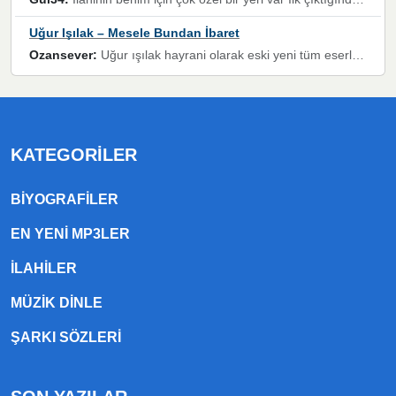
Uğur Işılak – Mesele Bundan İbaret
Ozansever:
Uğur ışılak hayrani olarak eski yeni tüm eserlerini keyifle huzurla dinleyenlerden birisiyim, emeğine saygı duyan gönül veren bunu en güzel şekilde sevenlerine ulaştıran siz değerli sayfa yöneticilerine de teşekkür ederim
KATEGORILER
BIYOGRAFILER
EN YENI MP3LER
ILAHILER
MÜZIK DINLE
ŞARKI SÖZLERI