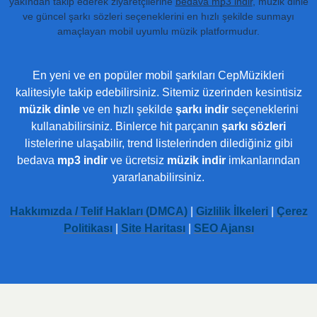
yakından takip ederek ziyaretçilerine
bedava mp3 indir
, müzik dinle
ve güncel şarkı sözleri seçeneklerini en hızlı şekilde sunmayı
amaçlayan mobil uyumlu müzik platformudur.
En yeni ve en popüler mobil şarkıları CepMüzikleri
kalitesiyle takip edebilirsiniz. Sitemiz üzerinden kesintisiz
müzik dinle
ve en hızlı şekilde
şarkı indir
seçeneklerini
kullanabilirsiniz. Binlerce hit parçanın
şarkı sözleri
listelerine ulaşabilir, trend listelerinden dilediğiniz gibi
bedava
mp3 indir
ve ücretsiz
müzik indir
imkanlarından
yararlanabilirsiniz.
Hakkımızda / Telif Hakları (DMCA)
|
Gizlilik İlkeleri
|
Çerez
Politikası
|
Site Haritası
|
SEO Ajansı