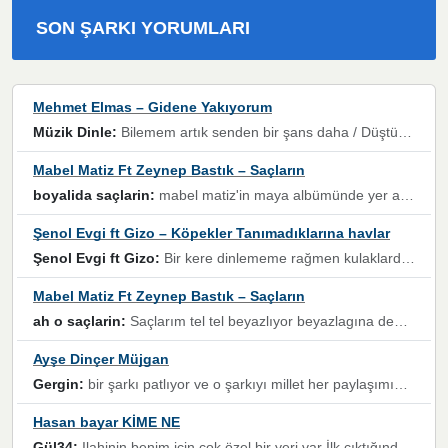
SON ŞARKI YORUMLARI
Mehmet Elmas – Gidene Yakıyorum
Müzik Dinle:
Bilemem artık senden bir şans daha / Düştüğün zaman ben olmayacağım yanında” dizeleri, artık geçmişin tekrarına izin verilmeyeceğini, kişisel sınırların çizildiğini gösteriyor.
Mabel Matiz Ft Zeynep Bastık – Saçların
boyalida saçlarin:
mabel matiz'in maya albümünde yer alan güzellerden. parça da şarkı hani! müzikal altyapısına vurulduğum, sözlerinde kaybolduğum bir parça olmuş.
Şenol Evgi ft Gizo – Köpekler Tanımadıklarına havlar
Şenol Evgi ft Gizo:
Bir kere dinlememe rağmen kulaklardan gitmiyor sen sen sen sen kurban ol sen sen sen sen hayran ol yükses ses müzik dinleme sebebisiniz canlar bomba gibi patladınız maşallah
Mabel Matiz Ft Zeynep Bastık – Saçların
ah o saçlarin:
Saçlarım tel tel beyazlıyor beyazlagına degil yanımda sen yoksun ona üzülüyorum günler bir bir geçiyor geçen günlere değil sensiz geçen günlere darılıyorum,Dinledikce asla kavusamayacagim ama asla unutamicagim sevdiğim adam için yanar içim
Ayşe Dinçer Müjgan
Gergin:
bir şarkı patlıyor ve o şarkıyı millet her paylaşımın altına koyuyor ve öyle bir durum hal alıyor ki şarkıyı dinlemeden şarkıdan bikıyorsun Ama bu enteresan bir şekilde dillere dolanıyor millet olarak seviyoruz dertlerle boğuşurken bir yandan da göbek atmayi))) diyeceklerim bu kadar güzel hoş bir sayfa emeğinize sağlık arkadaşlar kolay gelsin
Hasan bayar KİME NE
Gül34:
Ilahinin benim için çok özel bir yeri var İlk çıktığında komşum ne kadar yüksek sesle dinliyorsa orada duymuştum ve YouTube'dan aratıp Bu ilahiyi bulmuştum ve sonra müdavimi oldum günlük Ben de 3-5 kere dinleyip ezberleyip artık ilahiye bende eşlik ediyorum yüksek sesle Allah razı olsun hizmet nimettir Rabbim sizin zahmetlerinize de hayırlı nimetler versin Selam ve dua ile Allah'a emanet olun