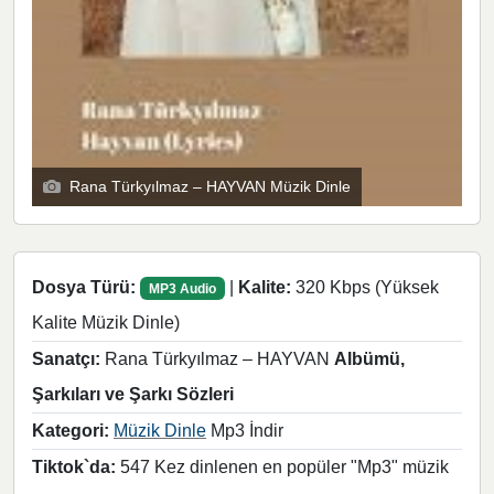
Rana Türkyılmaz – HAYVAN Müzik Dinle
Dosya Türü:
|
Kalite:
320 Kbps (Yüksek
MP3 Audio
Kalite Müzik Dinle)
Sanatçı:
Rana Türkyılmaz – HAYVAN
Albümü,
Şarkıları ve Şarkı Sözleri
Kategori:
Müzik Dinle
Mp3 İndir
Tiktok`da:
547 Kez dinlenen en popüler "Mp3" müzik