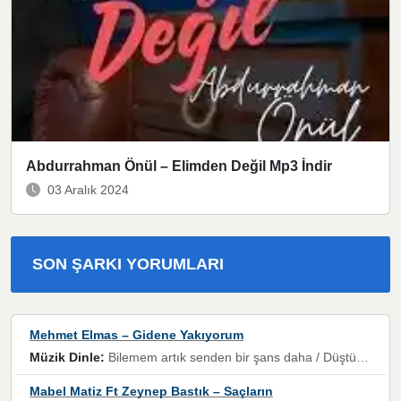
Abdurrahman Önül – Elimden Değil Mp3 İndir
03 Aralık 2024
SON ŞARKI YORUMLARI
Mehmet Elmas – Gidene Yakıyorum
Müzik Dinle:
Bilemem artık senden bir şans daha / Düştüğün zaman ben olmayacağım yanında” dizeleri, artık geçmişin tekrarına izin verilmeyeceğini, kişisel sınırların çizildiğini gösteriyor.
Mabel Matiz Ft Zeynep Bastık – Saçların