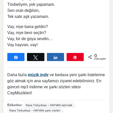
Tövbeliyim, yok yapamam.
Sen oralı değilsin,
Tek satır aşk yazamam.
Vay, niye bana geldin?
Vay, niye beni seçtin?
Vay, bir de güya sevdin…
Vay hayvan, vay!
0
Paylaş
Tweetle
Paylaş
Pin
PAYLAŞIMLAR
Daha fazla
müzik indir
ve bedava yeni şarkı listelerine
göz atmak için ana sayfamızı ziyaret edebilirsiniz. En
güncel mp3 indirme ve şarkı sözleri sitesi
CepMüzikleri!
Etiketler:
,
Rana Türkyılmaz – HAYVAN mp3 indir
,
Rana Türkyılmaz – HAYVAN şarkı sözleri