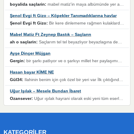
boyalida saçlarin:
mabel matiz'in maya albümünde yer alan güzellerden. parça da şarkı hani! müzikal altyapısına vurulduğum, sözlerinde kaybolduğum bir parça olmuş.
Şenol Evgi ft Gizo – Köpekler Tanımadıklarına havlar
Şenol Evgi ft Gizo:
Bir kere dinlememe rağmen kulaklardan gitmiyor sen sen sen sen kurban ol sen sen sen sen hayran ol yükses ses müzik dinleme sebebisiniz canlar bomba gibi patladınız maşallah
Mabel Matiz Ft Zeynep Bastık – Saçların
ah o saçlarin:
Saçlarım tel tel beyazlıyor beyazlagına degil yanımda sen yoksun ona üzülüyorum günler bir bir geçiyor geçen günlere değil sensiz geçen günlere darılıyorum,Dinledikce asla kavusamayacagim ama asla unutamicagim sevdiğim adam için yanar içim
Ayşe Dinçer Müjgan
Gergin:
bir şarkı patlıyor ve o şarkıyı millet her paylaşımın altına koyuyor ve öyle bir durum hal alıyor ki şarkıyı dinlemeden şarkıdan bikıyorsun Ama bu enteresan bir şekilde dillere dolanıyor millet olarak seviyoruz dertlerle boğuşurken bir yandan da göbek atmayi))) diyeceklerim bu kadar güzel hoş bir sayfa emeğinize sağlık arkadaşlar kolay gelsin
Hasan bayar KİME NE
Gül34:
Ilahinin benim için çok özel bir yeri var İlk çıktığında komşum ne kadar yüksek sesle dinliyorsa orada duymuştum ve YouTube'dan aratıp Bu ilahiyi bulmuştum ve sonra müdavimi oldum günlük Ben de 3-5 kere dinleyip ezberleyip artık ilahiye bende eşlik ediyorum yüksek sesle Allah razı olsun hizmet nimettir Rabbim sizin zahmetlerinize de hayırlı nimetler versin Selam ve dua ile Allah'a emanet olun
Uğur Işılak – Mesele Bundan İbaret
Ozansever:
Uğur ışılak hayrani olarak eski yeni tüm eserlerini keyifle huzurla dinleyenlerden birisiyim, emeğine saygı duyan gönül veren bunu en güzel şekilde sevenlerine ulaştıran siz değerli sayfa yöneticilerine de teşekkür ederim
KATEGORILER