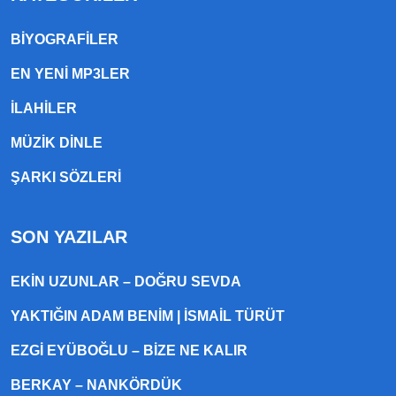
BIYOGRAFILER
EN YENI MP3LER
ILAHILER
MÜZIK DINLE
ŞARKI SÖZLERI
SON YAZILAR
EKIN UZUNLAR – DOĞRU SEVDA
YAKTIĞIN ADAM BENIM | İSMAIL TÜRÜT
EZGI EYÜBOĞLU – BIZE NE KALIR
BERKAY – NANKÖRDÜK