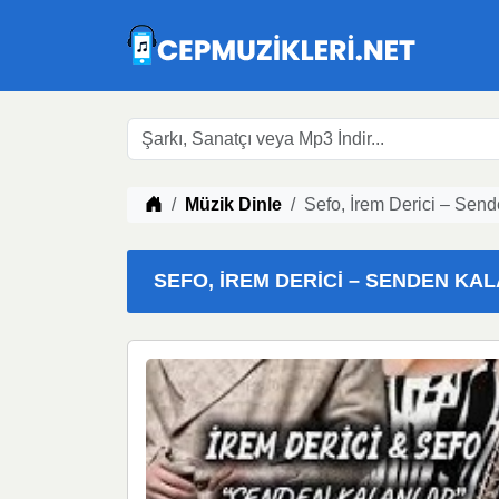
Müzik indir
Müzik Dinle
Sefo, İrem Derici – Send
SEFO, İREM DERICI – SENDEN KAL