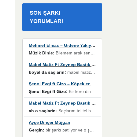
SON ŞARKI
YORUMLARI
Mehmet Elmas – Gidene Yakıyorum
Müzik Dinle:
Bilemem artık senden bir şans daha / Düştüğün zaman ben olmayacağım yanında” dizeleri, artık geçmişin tekrarına izin verilmeyeceğini, kişisel sınırların çizildiğini gösteriyor.
Mabel Matiz Ft Zeynep Bastık – Saçların
boyalida saçlarin:
mabel matiz'in maya albümünde yer alan güzellerden. parça da şarkı hani! müzikal altyapısına vurulduğum, sözlerinde kaybolduğum bir parça olmuş.
Şenol Evgi ft Gizo – Köpekler Tanımadıklarına havlar
Şenol Evgi ft Gizo:
Bir kere dinlememe rağmen kulaklardan gitmiyor sen sen sen sen kurban ol sen sen sen sen hayran ol yükses ses müzik dinleme sebebisiniz canlar bomba gibi patladınız maşallah
Mabel Matiz Ft Zeynep Bastık – Saçların
ah o saçlarin:
Saçlarım tel tel beyazlıyor beyazlagına degil yanımda sen yoksun ona üzülüyorum günler bir bir geçiyor geçen günlere değil sensiz geçen günlere darılıyorum,Dinledikce asla kavusamayacagim ama asla unutamicagim sevdiğim adam için yanar içim
Ayşe Dinçer Müjgan
Gergin:
bir şarkı patlıyor ve o şarkıyı millet her paylaşımın altına koyuyor ve öyle bir durum hal alıyor ki şarkıyı dinlemeden şarkıdan bikıyorsun Ama bu enteresan bir şekilde dillere dolanıyor millet olarak seviyoruz dertlerle boğuşurken bir yandan da göbek atmayi))) diyeceklerim bu kadar güzel hoş bir sayfa emeğinize sağlık arkadaşlar kolay gelsin