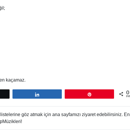
il;
den kaçamaz.
0
tle
Paylaş
Pin
PA
istelerine göz atmak için ana sayfamızı ziyaret edebilirsiniz. En
pMüzikleri!