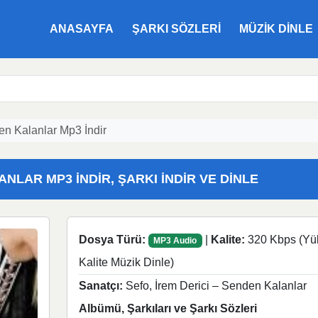
ANASAYFA
ŞARKI SÖZLERI
MÜZIK DINLE
en Kalanlar Mp3 İndir
ANLAR MP3 İNDIR, ŞARKI İNDIR VE DINLE
Dosya Türü:
|
Kalite:
320 Kbps (Yü
MP3 Audio
Kalite Müzik Dinle)
Sanatçı:
Sefo, İrem Derici – Senden Kalanlar
Albümü, Şarkıları ve Şarkı Sözleri