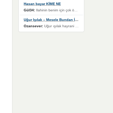
Hasan bayar KİME NE
Gül34:
Ilahinin benim için çok özel bir yeri var İlk çıktığında komşum ne kadar yüksek sesle dinliyorsa orada duymuştum ve YouTube'dan aratıp Bu ilahiyi bulmuştum ve sonra müdavimi oldum günlük Ben de 3-5 kere dinleyip ezberleyip artık ilahiye bende eşlik ediyorum yüksek sesle Allah razı olsun hizmet nimettir Rabbim sizin zahmetlerinize de hayırlı nimetler versin Selam ve dua ile Allah'a emanet olun
Uğur Işılak – Mesele Bundan İbaret
Ozansever:
Uğur ışılak hayrani olarak eski yeni tüm eserlerini keyifle huzurla dinleyenlerden birisiyim, emeğine saygı duyan gönül veren bunu en güzel şekilde sevenlerine ulaştıran siz değerli sayfa yöneticilerine de teşekkür ederim