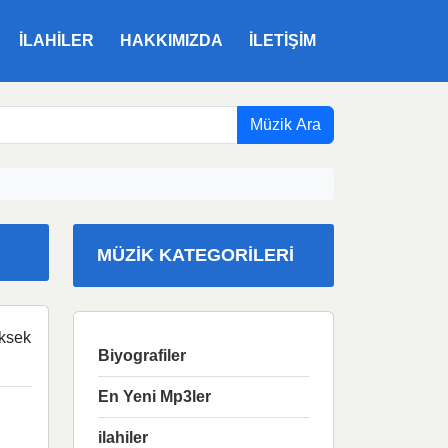
ILAHILER
HAKKIMIZDA
İLETIŞIM
Müzik Ara
MÜZIK KATEGORILERI
ksek
Biyografiler
En Yeni Mp3ler
ilahiler