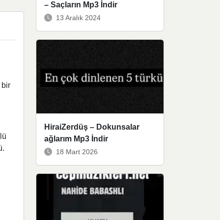
– Saçların Mp3 İndir
13 Aralık 2024
 bir
HiraiZerdüş – Dokunsalar
lü
ağlarım Mp3 İndir
ü.
18 Mart 2026