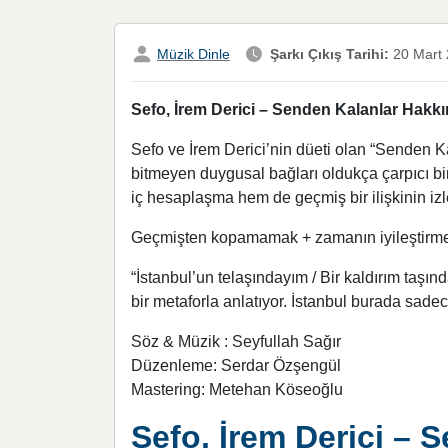
Müzik Dinle
Şarkı Çıkış Tarihi:
20 Mart
Sefo, İrem Derici – Senden Kalanlar Hakkın
Sefo ve İrem Derici’nin düeti olan “Senden Ka
bitmeyen duygusal bağları oldukça çarpıcı bir
iç hesaplaşma hem de geçmiş bir ilişkinin izle
Geçmişten kopamamak + zamanın iyileştirme
“İstanbul’un telaşındayım / Bir kaldırım taşın
bir metaforla anlatıyor. İstanbul burada sade
Söz & Müzik : Seyfullah Sağır
Düzenleme: Serdar Özşengül
Mastering: Metehan Köseoğlu
Sefo, İrem Derici – S