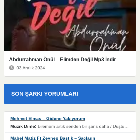
Abdurrahman Önül – Elimden Değil Mp3 İndir
03 Aralık 2024
SON ŞARKI YORUMLARI
Mehmet Elmas – Gidene Yakıyorum
Müzik Dinle:
Bilemem artık senden bir şans daha / Düştüğün zaman ben olmayacağım yanında” dizeleri, artık geçmişin tekrarına izin verilmeyeceğini, kişisel sınırların çizildiğini gösteriyor.
Mabel Matiz Ft Zeynep Bastık – Saçların