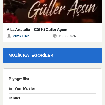
Alaz Anatolia – Gül Ki Güller Açsın
Müzik Dinle
19-05-2026
MÜZIK KATEGORILERI
Biyografiler
En Yeni Mp3ler
ilahiler