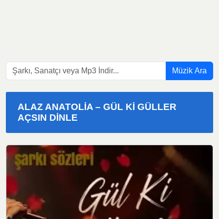
Müzik Ara
ALAZ ANATOLIA – GÜL KI GÜLLER
AÇSIN DINLE