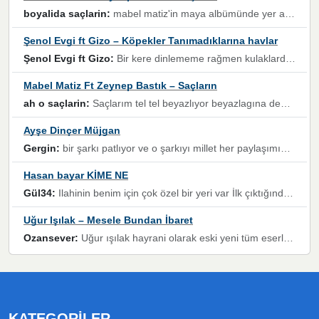
boyalida saçlarin:
mabel matiz'in maya albümünde yer alan güzellerden. parça da şarkı hani! müzikal altyapısına vurulduğum, sözlerinde kaybolduğum bir parça olmuş.
Şenol Evgi ft Gizo – Köpekler Tanımadıklarına havlar
Şenol Evgi ft Gizo:
Bir kere dinlememe rağmen kulaklardan gitmiyor sen sen sen sen kurban ol sen sen sen sen hayran ol yükses ses müzik dinleme sebebisiniz canlar bomba gibi patladınız maşallah
Mabel Matiz Ft Zeynep Bastık – Saçların
ah o saçlarin:
Saçlarım tel tel beyazlıyor beyazlagına degil yanımda sen yoksun ona üzülüyorum günler bir bir geçiyor geçen günlere değil sensiz geçen günlere darılıyorum,Dinledikce asla kavusamayacagim ama asla unutamicagim sevdiğim adam için yanar içim
Ayşe Dinçer Müjgan
Gergin:
bir şarkı patlıyor ve o şarkıyı millet her paylaşımın altına koyuyor ve öyle bir durum hal alıyor ki şarkıyı dinlemeden şarkıdan bikıyorsun Ama bu enteresan bir şekilde dillere dolanıyor millet olarak seviyoruz dertlerle boğuşurken bir yandan da göbek atmayi))) diyeceklerim bu kadar güzel hoş bir sayfa emeğinize sağlık arkadaşlar kolay gelsin
Hasan bayar KİME NE
Gül34:
Ilahinin benim için çok özel bir yeri var İlk çıktığında komşum ne kadar yüksek sesle dinliyorsa orada duymuştum ve YouTube'dan aratıp Bu ilahiyi bulmuştum ve sonra müdavimi oldum günlük Ben de 3-5 kere dinleyip ezberleyip artık ilahiye bende eşlik ediyorum yüksek sesle Allah razı olsun hizmet nimettir Rabbim sizin zahmetlerinize de hayırlı nimetler versin Selam ve dua ile Allah'a emanet olun
Uğur Işılak – Mesele Bundan İbaret
Ozansever:
Uğur ışılak hayrani olarak eski yeni tüm eserlerini keyifle huzurla dinleyenlerden birisiyim, emeğine saygı duyan gönül veren bunu en güzel şekilde sevenlerine ulaştıran siz değerli sayfa yöneticilerine de teşekkür ederim
KATEGORILER