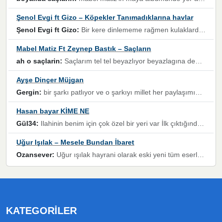
Şenol Evgi ft Gizo – Köpekler Tanımadıklarına havlar
Şenol Evgi ft Gizo:
Bir kere dinlememe rağmen kulaklardan gitmiyor sen sen sen sen kurban ol sen sen sen sen hayran ol yükses ses müzik dinleme sebebisiniz canlar bomba gibi patladınız maşallah
Mabel Matiz Ft Zeynep Bastık – Saçların
ah o saçlarin:
Saçlarım tel tel beyazlıyor beyazlagına degil yanımda sen yoksun ona üzülüyorum günler bir bir geçiyor geçen günlere değil sensiz geçen günlere darılıyorum,Dinledikce asla kavusamayacagim ama asla unutamicagim sevdiğim adam için yanar içim
Ayşe Dinçer Müjgan
Gergin:
bir şarkı patlıyor ve o şarkıyı millet her paylaşımın altına koyuyor ve öyle bir durum hal alıyor ki şarkıyı dinlemeden şarkıdan bikıyorsun Ama bu enteresan bir şekilde dillere dolanıyor millet olarak seviyoruz dertlerle boğuşurken bir yandan da göbek atmayi))) diyeceklerim bu kadar güzel hoş bir sayfa emeğinize sağlık arkadaşlar kolay gelsin
Hasan bayar KİME NE
Gül34:
Ilahinin benim için çok özel bir yeri var İlk çıktığında komşum ne kadar yüksek sesle dinliyorsa orada duymuştum ve YouTube'dan aratıp Bu ilahiyi bulmuştum ve sonra müdavimi oldum günlük Ben de 3-5 kere dinleyip ezberleyip artık ilahiye bende eşlik ediyorum yüksek sesle Allah razı olsun hizmet nimettir Rabbim sizin zahmetlerinize de hayırlı nimetler versin Selam ve dua ile Allah'a emanet olun
Uğur Işılak – Mesele Bundan İbaret
Ozansever:
Uğur ışılak hayrani olarak eski yeni tüm eserlerini keyifle huzurla dinleyenlerden birisiyim, emeğine saygı duyan gönül veren bunu en güzel şekilde sevenlerine ulaştıran siz değerli sayfa yöneticilerine de teşekkür ederim
KATEGORILER