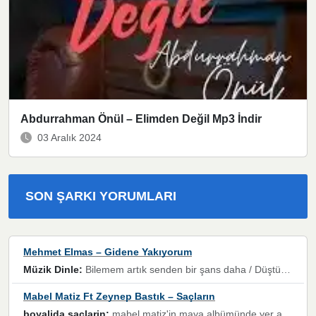
Abdurrahman Önül – Elimden Değil Mp3 İndir
03 Aralık 2024
SON ŞARKI YORUMLARI
Mehmet Elmas – Gidene Yakıyorum
Müzik Dinle:
Bilemem artık senden bir şans daha / Düştüğün zaman ben olmayacağım yanında” dizeleri, artık geçmişin tekrarına izin verilmeyeceğini, kişisel sınırların çizildiğini gösteriyor.
Mabel Matiz Ft Zeynep Bastık – Saçların
boyalida saçlarin:
mabel matiz'in maya albümünde yer alan güzellerden. parça da şarkı hani! müzikal altyapısına vurulduğum, sözlerinde kaybolduğum bir parça olmuş.