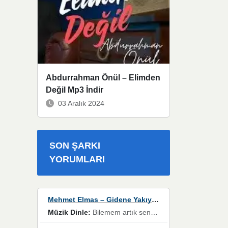
Abdurrahman Önül – Elimden
Değil Mp3 İndir
03 Aralık 2024
SON ŞARKI
YORUMLARI
Mehmet Elmas – Gidene Yakıyorum
Müzik Dinle:
Bilemem artık senden bir şans daha / Düştüğün zaman ben olmayacağım yanında” dizeleri, artık geçmişin tekrarına izin verilmeyeceğini, kişisel sınırların çizildiğini gösteriyor.