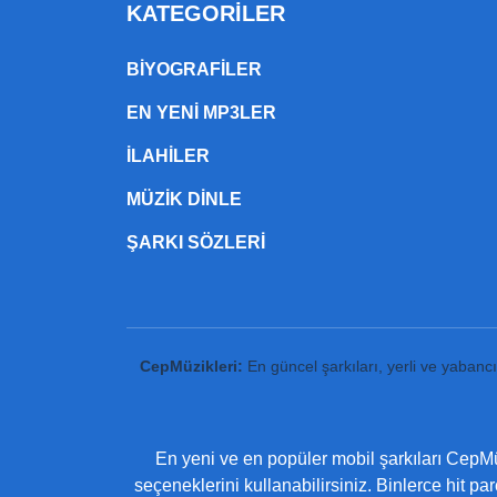
KATEGORILER
BIYOGRAFILER
EN YENI MP3LER
ILAHILER
MÜZIK DINLE
ŞARKI SÖZLERI
CepMüzikleri:
En güncel şarkıları, yerli ve yabanc
En yeni ve en popüler mobil şarkıları CepMüz
seçeneklerini kullanabilirsiniz. Binlerce hit pa