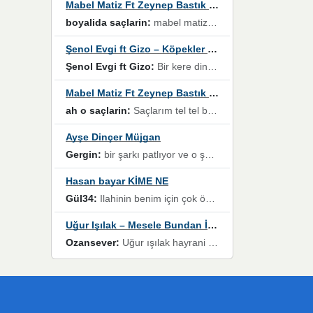
Mabel Matiz Ft Zeynep Bastık – Saçların
boyalida saçlarin:
mabel matiz'in maya albümünde yer alan güzellerden. parça da şarkı hani! müzikal altyapısına vurulduğum, sözlerinde kaybolduğum bir parça olmuş.
Şenol Evgi ft Gizo – Köpekler Tanımadıklarına havlar
Şenol Evgi ft Gizo:
Bir kere dinlememe rağmen kulaklardan gitmiyor sen sen sen sen kurban ol sen sen sen sen hayran ol yükses ses müzik dinleme sebebisiniz canlar bomba gibi patladınız maşallah
Mabel Matiz Ft Zeynep Bastık – Saçların
ah o saçlarin:
Saçlarım tel tel beyazlıyor beyazlagına degil yanımda sen yoksun ona üzülüyorum günler bir bir geçiyor geçen günlere değil sensiz geçen günlere darılıyorum,Dinledikce asla kavusamayacagim ama asla unutamicagim sevdiğim adam için yanar içim
Ayşe Dinçer Müjgan
Gergin:
bir şarkı patlıyor ve o şarkıyı millet her paylaşımın altına koyuyor ve öyle bir durum hal alıyor ki şarkıyı dinlemeden şarkıdan bikıyorsun Ama bu enteresan bir şekilde dillere dolanıyor millet olarak seviyoruz dertlerle boğuşurken bir yandan da göbek atmayi))) diyeceklerim bu kadar güzel hoş bir sayfa emeğinize sağlık arkadaşlar kolay gelsin
Hasan bayar KİME NE
Gül34:
Ilahinin benim için çok özel bir yeri var İlk çıktığında komşum ne kadar yüksek sesle dinliyorsa orada duymuştum ve YouTube'dan aratıp Bu ilahiyi bulmuştum ve sonra müdavimi oldum günlük Ben de 3-5 kere dinleyip ezberleyip artık ilahiye bende eşlik ediyorum yüksek sesle Allah razı olsun hizmet nimettir Rabbim sizin zahmetlerinize de hayırlı nimetler versin Selam ve dua ile Allah'a emanet olun
Uğur Işılak – Mesele Bundan İbaret
Ozansever:
Uğur ışılak hayrani olarak eski yeni tüm eserlerini keyifle huzurla dinleyenlerden birisiyim, emeğine saygı duyan gönül veren bunu en güzel şekilde sevenlerine ulaştıran siz değerli sayfa yöneticilerine de teşekkür ederim