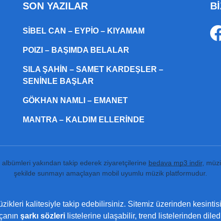
SON YAZILAR
Bİ
SIBEL CAN – EYPIO – KIYAMAM
POIZI – BAŞIMDA BELALAR
SILA ŞAHIN – SAMET KARDEŞLER –
SENINLE BAŞLAR
GÖKHAN NAMLI – EMANET
MANTRA – KALDIM ELLERINDE
ı albümleri yakından takip ederek ziyaretçilerine
bedava mp3 indir
, müzi
şekilde sunmayı amaçlayan mobil uyumlu müzik platformudur.
ikleri kalitesiyle takip edebilirsiniz. Sitemiz üzerinden kesintis
rçanın
şarkı sözleri
listelerine ulaşabilir, trend listelerinden dil