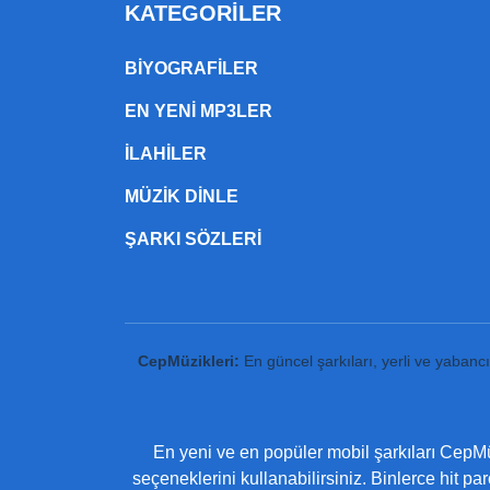
KATEGORILER
BIYOGRAFILER
EN YENI MP3LER
ILAHILER
MÜZIK DINLE
ŞARKI SÖZLERI
CepMüzikleri:
En güncel şarkıları, yerli ve yabanc
En yeni ve en popüler mobil şarkıları CepMüz
seçeneklerini kullanabilirsiniz. Binlerce hit pa