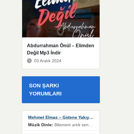
Abdurrahman Önül – Elimden
Değil Mp3 İndir
03 Aralık 2024
SON ŞARKI
YORUMLARI
Mehmet Elmas – Gidene Yakıyorum
Müzik Dinle:
Bilemem artık senden bir şans daha / Düştüğün zaman ben olmayacağım yanında” dizeleri, artık geçmişin tekrarına izin verilmeyeceğini, kişisel sınırların çizildiğini gösteriyor.