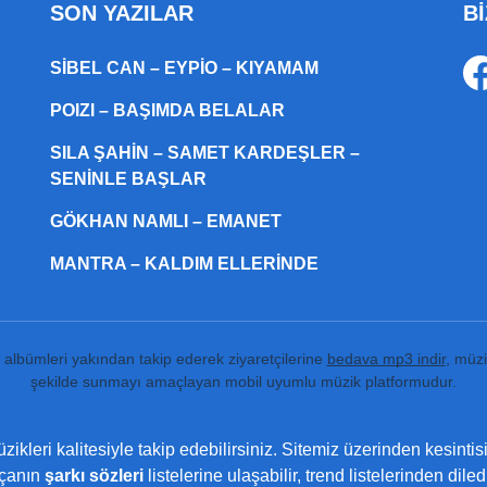
SON YAZILAR
Bİ
SIBEL CAN – EYPIO – KIYAMAM
POIZI – BAŞIMDA BELALAR
SILA ŞAHIN – SAMET KARDEŞLER –
SENINLE BAŞLAR
GÖKHAN NAMLI – EMANET
MANTRA – KALDIM ELLERINDE
ı albümleri yakından takip ederek ziyaretçilerine
bedava mp3 indir
, müzi
şekilde sunmayı amaçlayan mobil uyumlu müzik platformudur.
ikleri kalitesiyle takip edebilirsiniz. Sitemiz üzerinden kesintis
rçanın
şarkı sözleri
listelerine ulaşabilir, trend listelerinden dil