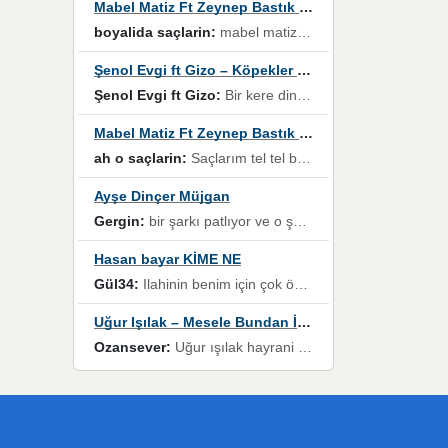
Mabel Matiz Ft Zeynep Bastık – Saçların
boyalida saçlarin:
mabel matiz'in maya albümünde yer alan güzellerden. parça da şarkı hani! müzikal altyapısına vurulduğum, sözlerinde kaybolduğum bir parça olmuş.
Şenol Evgi ft Gizo – Köpekler Tanımadıklarına havlar
Şenol Evgi ft Gizo:
Bir kere dinlememe rağmen kulaklardan gitmiyor sen sen sen sen kurban ol sen sen sen sen hayran ol yükses ses müzik dinleme sebebisiniz canlar bomba gibi patladınız maşallah
Mabel Matiz Ft Zeynep Bastık – Saçların
ah o saçlarin:
Saçlarım tel tel beyazlıyor beyazlagına degil yanımda sen yoksun ona üzülüyorum günler bir bir geçiyor geçen günlere değil sensiz geçen günlere darılıyorum,Dinledikce asla kavusamayacagim ama asla unutamicagim sevdiğim adam için yanar içim
Ayşe Dinçer Müjgan
Gergin:
bir şarkı patlıyor ve o şarkıyı millet her paylaşımın altına koyuyor ve öyle bir durum hal alıyor ki şarkıyı dinlemeden şarkıdan bikıyorsun Ama bu enteresan bir şekilde dillere dolanıyor millet olarak seviyoruz dertlerle boğuşurken bir yandan da göbek atmayi))) diyeceklerim bu kadar güzel hoş bir sayfa emeğinize sağlık arkadaşlar kolay gelsin
Hasan bayar KİME NE
Gül34:
Ilahinin benim için çok özel bir yeri var İlk çıktığında komşum ne kadar yüksek sesle dinliyorsa orada duymuştum ve YouTube'dan aratıp Bu ilahiyi bulmuştum ve sonra müdavimi oldum günlük Ben de 3-5 kere dinleyip ezberleyip artık ilahiye bende eşlik ediyorum yüksek sesle Allah razı olsun hizmet nimettir Rabbim sizin zahmetlerinize de hayırlı nimetler versin Selam ve dua ile Allah'a emanet olun
Uğur Işılak – Mesele Bundan İbaret
Ozansever:
Uğur ışılak hayrani olarak eski yeni tüm eserlerini keyifle huzurla dinleyenlerden birisiyim, emeğine saygı duyan gönül veren bunu en güzel şekilde sevenlerine ulaştıran siz değerli sayfa yöneticilerine de teşekkür ederim