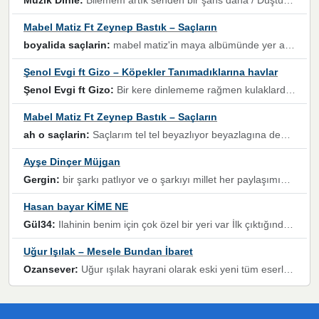
Müzik Dinle:
Bilemem artık senden bir şans daha / Düştüğün zaman ben olmayacağım yanında” dizeleri, artık geçmişin tekrarına izin verilmeyeceğini, kişisel sınırların çizildiğini gösteriyor.
Mabel Matiz Ft Zeynep Bastık – Saçların
boyalida saçlarin:
mabel matiz'in maya albümünde yer alan güzellerden. parça da şarkı hani! müzikal altyapısına vurulduğum, sözlerinde kaybolduğum bir parça olmuş.
Şenol Evgi ft Gizo – Köpekler Tanımadıklarına havlar
Şenol Evgi ft Gizo:
Bir kere dinlememe rağmen kulaklardan gitmiyor sen sen sen sen kurban ol sen sen sen sen hayran ol yükses ses müzik dinleme sebebisiniz canlar bomba gibi patladınız maşallah
Mabel Matiz Ft Zeynep Bastık – Saçların
ah o saçlarin:
Saçlarım tel tel beyazlıyor beyazlagına degil yanımda sen yoksun ona üzülüyorum günler bir bir geçiyor geçen günlere değil sensiz geçen günlere darılıyorum,Dinledikce asla kavusamayacagim ama asla unutamicagim sevdiğim adam için yanar içim
Ayşe Dinçer Müjgan
Gergin:
bir şarkı patlıyor ve o şarkıyı millet her paylaşımın altına koyuyor ve öyle bir durum hal alıyor ki şarkıyı dinlemeden şarkıdan bikıyorsun Ama bu enteresan bir şekilde dillere dolanıyor millet olarak seviyoruz dertlerle boğuşurken bir yandan da göbek atmayi))) diyeceklerim bu kadar güzel hoş bir sayfa emeğinize sağlık arkadaşlar kolay gelsin
Hasan bayar KİME NE
Gül34:
Ilahinin benim için çok özel bir yeri var İlk çıktığında komşum ne kadar yüksek sesle dinliyorsa orada duymuştum ve YouTube'dan aratıp Bu ilahiyi bulmuştum ve sonra müdavimi oldum günlük Ben de 3-5 kere dinleyip ezberleyip artık ilahiye bende eşlik ediyorum yüksek sesle Allah razı olsun hizmet nimettir Rabbim sizin zahmetlerinize de hayırlı nimetler versin Selam ve dua ile Allah'a emanet olun
Uğur Işılak – Mesele Bundan İbaret
Ozansever:
Uğur ışılak hayrani olarak eski yeni tüm eserlerini keyifle huzurla dinleyenlerden birisiyim, emeğine saygı duyan gönül veren bunu en güzel şekilde sevenlerine ulaştıran siz değerli sayfa yöneticilerine de teşekkür ederim