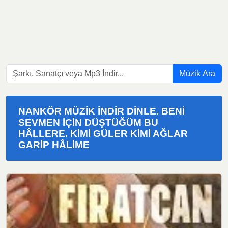
Müzik Ara
NANKÖR MÜZIK İNDIR DINLE. BENI
SEVMEN IÇIN DÜŞTÜĞÜM BU
HÂLLERE. KIMI GÜLER KIMI AĞLAR
GARIP HÂLIME