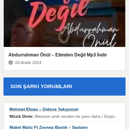
Abdurrahman Önül – Elimden Değil Mp3 İndir
03 Aralık 2024
SON ŞARKI YORUMLARI
Mehmet Elmas – Gidene Yakıyorum
Müzik Dinle:
Bilemem artık senden bir şans daha / Düştüğün zaman ben olmayacağım yanında” dizeleri, artık geçmişin tekrarına izin verilmeyeceğini, kişisel sınırların çizildiğini gösteriyor.
Mabel Matiz Ft Zeynep Bastık – Saçların