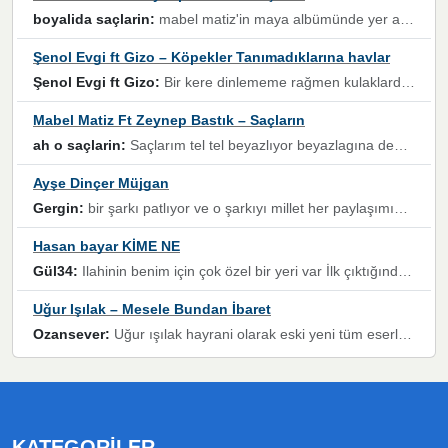
boyalida saçlarin:
mabel matiz'in maya albümünde yer alan güzellerden. parça da şarkı hani! müzikal altyapısına vurulduğum, sözlerinde kaybolduğum bir parça olmuş.
Şenol Evgi ft Gizo – Köpekler Tanımadıklarına havlar
Şenol Evgi ft Gizo:
Bir kere dinlememe rağmen kulaklardan gitmiyor sen sen sen sen kurban ol sen sen sen sen hayran ol yükses ses müzik dinleme sebebisiniz canlar bomba gibi patladınız maşallah
Mabel Matiz Ft Zeynep Bastık – Saçların
ah o saçlarin:
Saçlarım tel tel beyazlıyor beyazlagına degil yanımda sen yoksun ona üzülüyorum günler bir bir geçiyor geçen günlere değil sensiz geçen günlere darılıyorum,Dinledikce asla kavusamayacagim ama asla unutamicagim sevdiğim adam için yanar içim
Ayşe Dinçer Müjgan
Gergin:
bir şarkı patlıyor ve o şarkıyı millet her paylaşımın altına koyuyor ve öyle bir durum hal alıyor ki şarkıyı dinlemeden şarkıdan bikıyorsun Ama bu enteresan bir şekilde dillere dolanıyor millet olarak seviyoruz dertlerle boğuşurken bir yandan da göbek atmayi))) diyeceklerim bu kadar güzel hoş bir sayfa emeğinize sağlık arkadaşlar kolay gelsin
Hasan bayar KİME NE
Gül34:
Ilahinin benim için çok özel bir yeri var İlk çıktığında komşum ne kadar yüksek sesle dinliyorsa orada duymuştum ve YouTube'dan aratıp Bu ilahiyi bulmuştum ve sonra müdavimi oldum günlük Ben de 3-5 kere dinleyip ezberleyip artık ilahiye bende eşlik ediyorum yüksek sesle Allah razı olsun hizmet nimettir Rabbim sizin zahmetlerinize de hayırlı nimetler versin Selam ve dua ile Allah'a emanet olun
Uğur Işılak – Mesele Bundan İbaret
Ozansever:
Uğur ışılak hayrani olarak eski yeni tüm eserlerini keyifle huzurla dinleyenlerden birisiyim, emeğine saygı duyan gönül veren bunu en güzel şekilde sevenlerine ulaştıran siz değerli sayfa yöneticilerine de teşekkür ederim
KATEGORILER