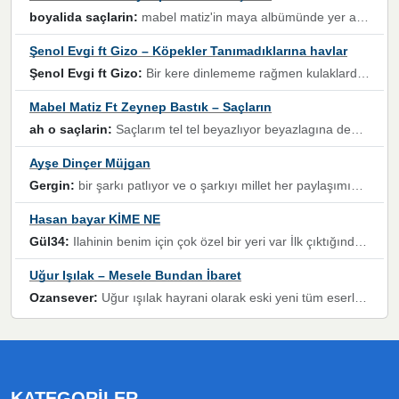
boyalida saçlarin:
mabel matiz'in maya albümünde yer alan güzellerden. parça da şarkı hani! müzikal altyapısına vurulduğum, sözlerinde kaybolduğum bir parça olmuş.
Şenol Evgi ft Gizo – Köpekler Tanımadıklarına havlar
Şenol Evgi ft Gizo:
Bir kere dinlememe rağmen kulaklardan gitmiyor sen sen sen sen kurban ol sen sen sen sen hayran ol yükses ses müzik dinleme sebebisiniz canlar bomba gibi patladınız maşallah
Mabel Matiz Ft Zeynep Bastık – Saçların
ah o saçlarin:
Saçlarım tel tel beyazlıyor beyazlagına degil yanımda sen yoksun ona üzülüyorum günler bir bir geçiyor geçen günlere değil sensiz geçen günlere darılıyorum,Dinledikce asla kavusamayacagim ama asla unutamicagim sevdiğim adam için yanar içim
Ayşe Dinçer Müjgan
Gergin:
bir şarkı patlıyor ve o şarkıyı millet her paylaşımın altına koyuyor ve öyle bir durum hal alıyor ki şarkıyı dinlemeden şarkıdan bikıyorsun Ama bu enteresan bir şekilde dillere dolanıyor millet olarak seviyoruz dertlerle boğuşurken bir yandan da göbek atmayi))) diyeceklerim bu kadar güzel hoş bir sayfa emeğinize sağlık arkadaşlar kolay gelsin
Hasan bayar KİME NE
Gül34:
Ilahinin benim için çok özel bir yeri var İlk çıktığında komşum ne kadar yüksek sesle dinliyorsa orada duymuştum ve YouTube'dan aratıp Bu ilahiyi bulmuştum ve sonra müdavimi oldum günlük Ben de 3-5 kere dinleyip ezberleyip artık ilahiye bende eşlik ediyorum yüksek sesle Allah razı olsun hizmet nimettir Rabbim sizin zahmetlerinize de hayırlı nimetler versin Selam ve dua ile Allah'a emanet olun
Uğur Işılak – Mesele Bundan İbaret
Ozansever:
Uğur ışılak hayrani olarak eski yeni tüm eserlerini keyifle huzurla dinleyenlerden birisiyim, emeğine saygı duyan gönül veren bunu en güzel şekilde sevenlerine ulaştıran siz değerli sayfa yöneticilerine de teşekkür ederim
KATEGORILER