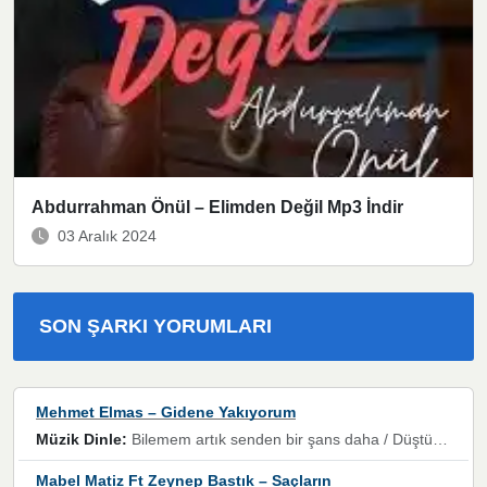
Abdurrahman Önül – Elimden Değil Mp3 İndir
03 Aralık 2024
SON ŞARKI YORUMLARI
Mehmet Elmas – Gidene Yakıyorum
Müzik Dinle:
Bilemem artık senden bir şans daha / Düştüğün zaman ben olmayacağım yanında” dizeleri, artık geçmişin tekrarına izin verilmeyeceğini, kişisel sınırların çizildiğini gösteriyor.
Mabel Matiz Ft Zeynep Bastık – Saçların