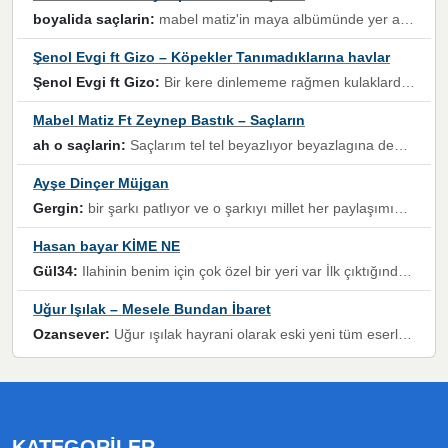
boyalida saçlarin:
mabel matiz'in maya albümünde yer alan güzellerden. parça da şarkı hani! müzikal altyapısına vurulduğum, sözlerinde kaybolduğum bir parça olmuş.
Şenol Evgi ft Gizo – Köpekler Tanımadıklarına havlar
Şenol Evgi ft Gizo:
Bir kere dinlememe rağmen kulaklardan gitmiyor sen sen sen sen kurban ol sen sen sen sen hayran ol yükses ses müzik dinleme sebebisiniz canlar bomba gibi patladınız maşallah
Mabel Matiz Ft Zeynep Bastık – Saçların
ah o saçlarin:
Saçlarım tel tel beyazlıyor beyazlagına degil yanımda sen yoksun ona üzülüyorum günler bir bir geçiyor geçen günlere değil sensiz geçen günlere darılıyorum,Dinledikce asla kavusamayacagim ama asla unutamicagim sevdiğim adam için yanar içim
Ayşe Dinçer Müjgan
Gergin:
bir şarkı patlıyor ve o şarkıyı millet her paylaşımın altına koyuyor ve öyle bir durum hal alıyor ki şarkıyı dinlemeden şarkıdan bikıyorsun Ama bu enteresan bir şekilde dillere dolanıyor millet olarak seviyoruz dertlerle boğuşurken bir yandan da göbek atmayi))) diyeceklerim bu kadar güzel hoş bir sayfa emeğinize sağlık arkadaşlar kolay gelsin
Hasan bayar KİME NE
Gül34:
Ilahinin benim için çok özel bir yeri var İlk çıktığında komşum ne kadar yüksek sesle dinliyorsa orada duymuştum ve YouTube'dan aratıp Bu ilahiyi bulmuştum ve sonra müdavimi oldum günlük Ben de 3-5 kere dinleyip ezberleyip artık ilahiye bende eşlik ediyorum yüksek sesle Allah razı olsun hizmet nimettir Rabbim sizin zahmetlerinize de hayırlı nimetler versin Selam ve dua ile Allah'a emanet olun
Uğur Işılak – Mesele Bundan İbaret
Ozansever:
Uğur ışılak hayrani olarak eski yeni tüm eserlerini keyifle huzurla dinleyenlerden birisiyim, emeğine saygı duyan gönül veren bunu en güzel şekilde sevenlerine ulaştıran siz değerli sayfa yöneticilerine de teşekkür ederim
KATEGORILER