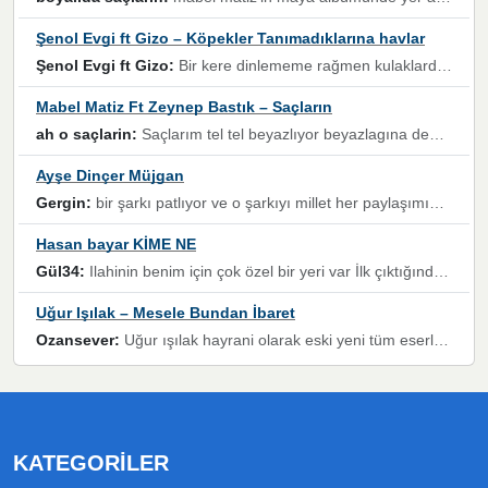
Şenol Evgi ft Gizo – Köpekler Tanımadıklarına havlar
Şenol Evgi ft Gizo:
Bir kere dinlememe rağmen kulaklardan gitmiyor sen sen sen sen kurban ol sen sen sen sen hayran ol yükses ses müzik dinleme sebebisiniz canlar bomba gibi patladınız maşallah
Mabel Matiz Ft Zeynep Bastık – Saçların
ah o saçlarin:
Saçlarım tel tel beyazlıyor beyazlagına degil yanımda sen yoksun ona üzülüyorum günler bir bir geçiyor geçen günlere değil sensiz geçen günlere darılıyorum,Dinledikce asla kavusamayacagim ama asla unutamicagim sevdiğim adam için yanar içim
Ayşe Dinçer Müjgan
Gergin:
bir şarkı patlıyor ve o şarkıyı millet her paylaşımın altına koyuyor ve öyle bir durum hal alıyor ki şarkıyı dinlemeden şarkıdan bikıyorsun Ama bu enteresan bir şekilde dillere dolanıyor millet olarak seviyoruz dertlerle boğuşurken bir yandan da göbek atmayi))) diyeceklerim bu kadar güzel hoş bir sayfa emeğinize sağlık arkadaşlar kolay gelsin
Hasan bayar KİME NE
Gül34:
Ilahinin benim için çok özel bir yeri var İlk çıktığında komşum ne kadar yüksek sesle dinliyorsa orada duymuştum ve YouTube'dan aratıp Bu ilahiyi bulmuştum ve sonra müdavimi oldum günlük Ben de 3-5 kere dinleyip ezberleyip artık ilahiye bende eşlik ediyorum yüksek sesle Allah razı olsun hizmet nimettir Rabbim sizin zahmetlerinize de hayırlı nimetler versin Selam ve dua ile Allah'a emanet olun
Uğur Işılak – Mesele Bundan İbaret
Ozansever:
Uğur ışılak hayrani olarak eski yeni tüm eserlerini keyifle huzurla dinleyenlerden birisiyim, emeğine saygı duyan gönül veren bunu en güzel şekilde sevenlerine ulaştıran siz değerli sayfa yöneticilerine de teşekkür ederim
KATEGORILER