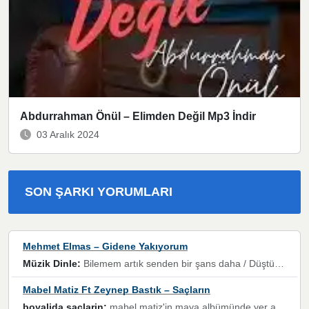
Abdurrahman Önül – Elimden Değil Mp3 İndir
03 Aralık 2024
SON ŞARKI YORUMLARI
Mehmet Elmas – Gidene Yakıyorum
Müzik Dinle:
Bilemem artık senden bir şans daha / Düştüğün zaman ben olmayacağım yanında” dizeleri, artık geçmişin tekrarına izin verilmeyeceğini, kişisel sınırların çizildiğini gösteriyor.
Mabel Matiz Ft Zeynep Bastık – Saçların
boyalida saçlarin:
mabel matiz'in maya albümünde yer alan güzellerden. parça da şarkı hani! müzikal altyapısına vurulduğum, sözlerinde kaybolduğum bir parça olmuş.