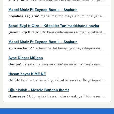
Müzik Dinle:
Bilemem artık senden bir şans daha / Düştüğün zaman ben olmayacağım yanında” dizeleri, artık geçmişin tekrarına izin verilmeyeceğini, kişisel sınırların çizildiğini gösteriyor.
Mabel Matiz Ft Zeynep Bastık – Saçların
boyalida saçlarin:
mabel matiz'in maya albümünde yer alan güzellerden. parça da şarkı hani! müzikal altyapısına vurulduğum, sözlerinde kaybolduğum bir parça olmuş.
Şenol Evgi ft Gizo – Köpekler Tanımadıklarına havlar
Şenol Evgi ft Gizo:
Bir kere dinlememe rağmen kulaklardan gitmiyor sen sen sen sen kurban ol sen sen sen sen hayran ol yükses ses müzik dinleme sebebisiniz canlar bomba gibi patladınız maşallah
Mabel Matiz Ft Zeynep Bastık – Saçların
ah o saçlarin:
Saçlarım tel tel beyazlıyor beyazlagına degil yanımda sen yoksun ona üzülüyorum günler bir bir geçiyor geçen günlere değil sensiz geçen günlere darılıyorum,Dinledikce asla kavusamayacagim ama asla unutamicagim sevdiğim adam için yanar içim
Ayşe Dinçer Müjgan
Gergin:
bir şarkı patlıyor ve o şarkıyı millet her paylaşımın altına koyuyor ve öyle bir durum hal alıyor ki şarkıyı dinlemeden şarkıdan bikıyorsun Ama bu enteresan bir şekilde dillere dolanıyor millet olarak seviyoruz dertlerle boğuşurken bir yandan da göbek atmayi))) diyeceklerim bu kadar güzel hoş bir sayfa emeğinize sağlık arkadaşlar kolay gelsin
Hasan bayar KİME NE
Gül34:
Ilahinin benim için çok özel bir yeri var İlk çıktığında komşum ne kadar yüksek sesle dinliyorsa orada duymuştum ve YouTube'dan aratıp Bu ilahiyi bulmuştum ve sonra müdavimi oldum günlük Ben de 3-5 kere dinleyip ezberleyip artık ilahiye bende eşlik ediyorum yüksek sesle Allah razı olsun hizmet nimettir Rabbim sizin zahmetlerinize de hayırlı nimetler versin Selam ve dua ile Allah'a emanet olun
Uğur Işılak – Mesele Bundan İbaret
Ozansever:
Uğur ışılak hayrani olarak eski yeni tüm eserlerini keyifle huzurla dinleyenlerden birisiyim, emeğine saygı duyan gönül veren bunu en güzel şekilde sevenlerine ulaştıran siz değerli sayfa yöneticilerine de teşekkür ederim