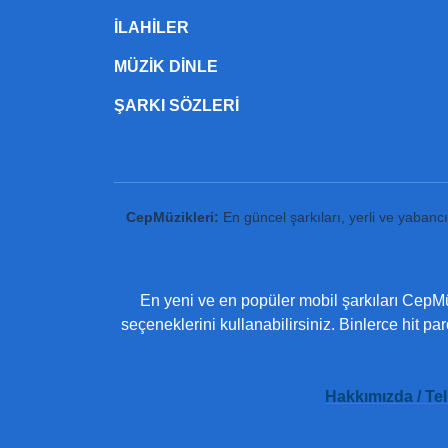
ILAHILER
MÜZIK DINLE
ŞARKI SÖZLERI
CepMüzikleri:
En güncel şarkıları, yerli ve yabanc
En yeni ve en popüler mobil şarkıları CepMüz
seçeneklerini kullanabilirsiniz. Binlerce hit pa
Hakkımızda / Tel