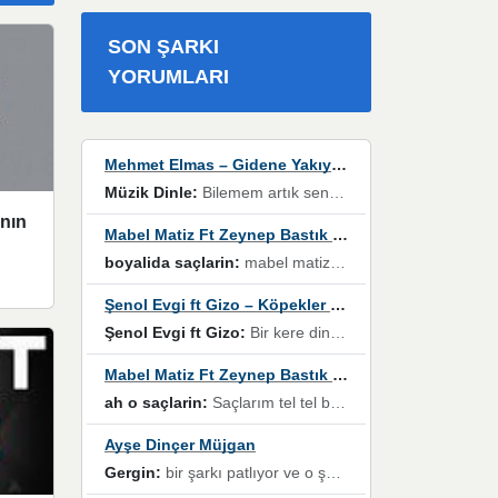
SON ŞARKI
YORUMLARI
Mehmet Elmas – Gidene Yakıyorum
Müzik Dinle:
Bilemem artık senden bir şans daha / Düştüğün zaman ben olmayacağım yanında” dizeleri, artık geçmişin tekrarına izin verilmeyeceğini, kişisel sınırların çizildiğini gösteriyor.
nın
Mabel Matiz Ft Zeynep Bastık – Saçların
boyalida saçlarin:
mabel matiz'in maya albümünde yer alan güzellerden. parça da şarkı hani! müzikal altyapısına vurulduğum, sözlerinde kaybolduğum bir parça olmuş.
Şenol Evgi ft Gizo – Köpekler Tanımadıklarına havlar
Şenol Evgi ft Gizo:
Bir kere dinlememe rağmen kulaklardan gitmiyor sen sen sen sen kurban ol sen sen sen sen hayran ol yükses ses müzik dinleme sebebisiniz canlar bomba gibi patladınız maşallah
Mabel Matiz Ft Zeynep Bastık – Saçların
ah o saçlarin:
Saçlarım tel tel beyazlıyor beyazlagına degil yanımda sen yoksun ona üzülüyorum günler bir bir geçiyor geçen günlere değil sensiz geçen günlere darılıyorum,Dinledikce asla kavusamayacagim ama asla unutamicagim sevdiğim adam için yanar içim
Ayşe Dinçer Müjgan
Gergin:
bir şarkı patlıyor ve o şarkıyı millet her paylaşımın altına koyuyor ve öyle bir durum hal alıyor ki şarkıyı dinlemeden şarkıdan bikıyorsun Ama bu enteresan bir şekilde dillere dolanıyor millet olarak seviyoruz dertlerle boğuşurken bir yandan da göbek atmayi))) diyeceklerim bu kadar güzel hoş bir sayfa emeğinize sağlık arkadaşlar kolay gelsin