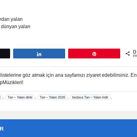
vedan yalan
, dünyan yalan
0
tle
Paylaş
Pin
PA
istelerine göz atmak için ana sayfamızı ziyaret edebilirsiniz. En
pMüzikleri!
,
,
,
,
i
Tan – Yalan dinle
Tan – Yalan 2026
bedava Tan – Yalan indir
ER