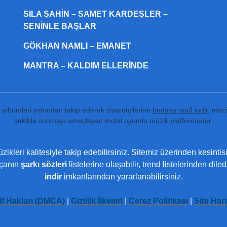
SILA ŞAHIN – SAMET KARDEŞLER –
SENINLE BAŞLAR
GÖKHAN NAMLI – EMANET
MANTRA – KALDIM ELLERINDE
ı albümleri yakından takip ederek ziyaretçilerine
bedava mp3 indir
, müzi
şekilde sunmayı amaçlayan mobil uyumlu müzik platformudur.
ikleri kalitesiyle takip edebilirsiniz. Sitemiz üzerinden kesintis
rçanın
şarkı sözleri
listelerine ulaşabilir, trend listelerinden dil
indir
imkanlarından yararlanabilirsiniz.
if Hakları (DMCA)
|
Gizlilik İlkeleri
|
Çerez Politikası
|
Site Hari