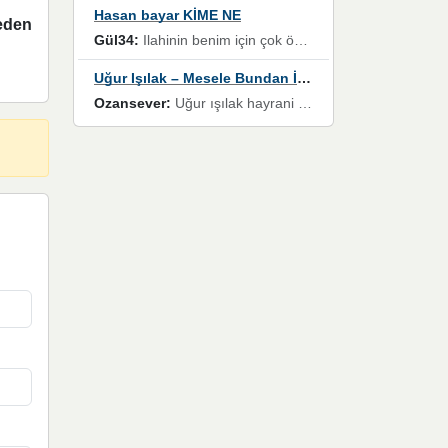
Hasan bayar KİME NE
meden
Gül34:
Ilahinin benim için çok özel bir yeri var İlk çıktığında komşum ne kadar yüksek sesle dinliyorsa orada duymuştum ve YouTube'dan aratıp Bu ilahiyi bulmuştum ve sonra müdavimi oldum günlük Ben de 3-5 kere dinleyip ezberleyip artık ilahiye bende eşlik ediyorum yüksek sesle Allah razı olsun hizmet nimettir Rabbim sizin zahmetlerinize de hayırlı nimetler versin Selam ve dua ile Allah'a emanet olun
Uğur Işılak – Mesele Bundan İbaret
Ozansever:
Uğur ışılak hayrani olarak eski yeni tüm eserlerini keyifle huzurla dinleyenlerden birisiyim, emeğine saygı duyan gönül veren bunu en güzel şekilde sevenlerine ulaştıran siz değerli sayfa yöneticilerine de teşekkür ederim