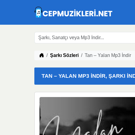
Müzik indir
Şarkı Sözleri
Tan – Yalan Mp3 İndir
TAN – YALAN MP3 İNDIR, ŞARKI İN