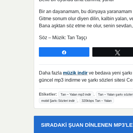
Bir an dayanamam, bu dünyaya yaranamam
Gitme sonum olur diyen dilin, kalbin yalan, 
Bana aşktan söz etme ne olur, senin sevdan
Söz – Müzik: Tan Taşçı
Paylaş
Twee
Daha fazla
müzik indir
ve bedava yeni şarkı l
güncel mp3 indirme ve şarkı sözleri sitesi Ce
Etiketler:
,
Tan – Yalan mp3 indir
Tan – Yalan şarkı sözler
,
mobil Şarkı Sözleri indir
320kbps Tan – Yalan
SIRADAKI ŞUAN DINLENEN MP3'L