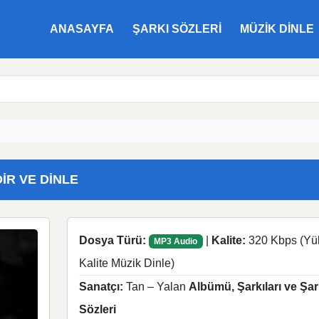
ANASAYFA
ŞARKI SÖZLERI
MÜZIK DINLE
DIR VE DINLE
Dosya Türü:
|
Kalite:
320 Kbps (Yü
MP3 Audio
Kalite Müzik Dinle)
Sanatçı:
Tan – Yalan
Albümü, Şarkıları ve Şar
Sözleri