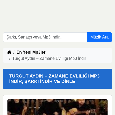
Müzik Ara
Müzik indir
En Yeni Mp3ler
Turgut Aydın – Zamane Evliliği Mp3 İndir
TURGUT AYDIN – ZAMANE EVLILIĞI MP3
İNDIR, ŞARKI İNDIR VE DINLE