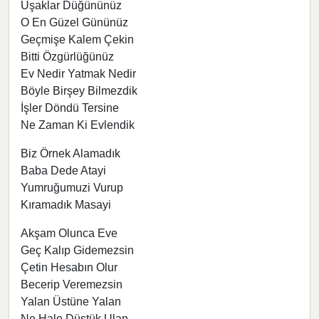
Uşaklar Düğününüz
O En Güzel Gününüz
Geçmişe Kalem Çekin
Bitti Özgürlüğünüz
Ev Nedir Yatmak Nedir
Böyle Birşey Bilmezdik
İşler Döndü Tersine
Ne Zaman Ki Evlendik
Biz Örnek Alamadık
Baba Dede Atayi
Yumruğumuzi Vurup
Kıramadık Masayi
Akşam Olunca Eve
Geç Kalıp Gidemezsin
Çetin Hesabın Olur
Becerip Veremezsin
Yalan Üstüne Yalan
Ne Hale Düştük Ulan