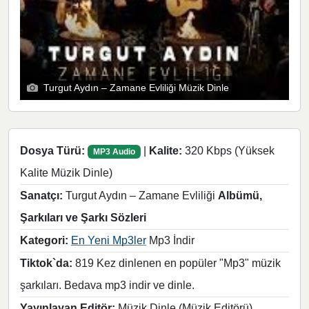
Turgut Aydın – Zamane Evliliği Müzik Dinle
Dosya Türü:
|
Kalite:
320 Kbps (Yüksek
MP3 Audio
Kalite Müzik Dinle)
Sanatçı:
Turgut Aydın – Zamane Evliliği
Albümü,
Şarkıları ve Şarkı Sözleri
Kategori:
En Yeni Mp3ler
Mp3 İndir
Tiktok`da:
819 Kez dinlenen en popüler "Mp3" müzik
şarkıları. Bedava mp3 indir ve dinle.
Yayınlayan Editör:
Müzik Dinle (Müzik Editörü)