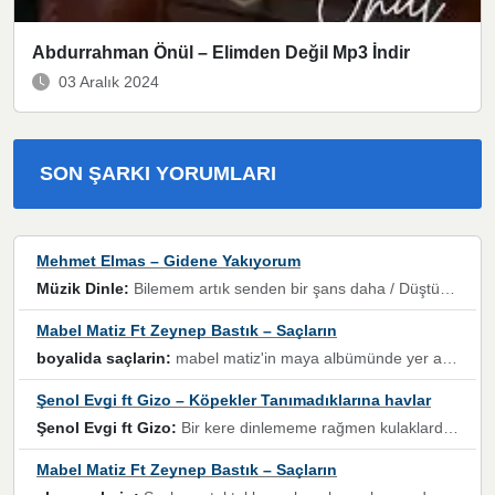
Abdurrahman Önül – Elimden Değil Mp3 İndir
03 Aralık 2024
SON ŞARKI YORUMLARI
Mehmet Elmas – Gidene Yakıyorum
Müzik Dinle:
Bilemem artık senden bir şans daha / Düştüğün zaman ben olmayacağım yanında” dizeleri, artık geçmişin tekrarına izin verilmeyeceğini, kişisel sınırların çizildiğini gösteriyor.
Mabel Matiz Ft Zeynep Bastık – Saçların
boyalida saçlarin:
mabel matiz'in maya albümünde yer alan güzellerden. parça da şarkı hani! müzikal altyapısına vurulduğum, sözlerinde kaybolduğum bir parça olmuş.
Şenol Evgi ft Gizo – Köpekler Tanımadıklarına havlar
Şenol Evgi ft Gizo:
Bir kere dinlememe rağmen kulaklardan gitmiyor sen sen sen sen kurban ol sen sen sen sen hayran ol yükses ses müzik dinleme sebebisiniz canlar bomba gibi patladınız maşallah
Mabel Matiz Ft Zeynep Bastık – Saçların