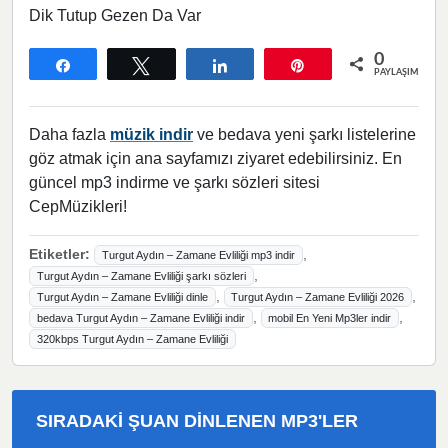
Dik Tutup Gezen Da Var
0
Paylaş
Tweetle
Paylaş
Pin
PAYLAŞIMLAR
Daha fazla
müzik indir
ve bedava yeni şarkı listelerine
göz atmak için ana sayfamızı ziyaret edebilirsiniz. En
güncel mp3 indirme ve şarkı sözleri sitesi
CepMüzikleri!
Etiketler:
,
Turgut Aydın – Zamane Evliliği mp3 indir
,
Turgut Aydın – Zamane Evliliği şarkı sözleri
,
,
Turgut Aydın – Zamane Evliliği dinle
Turgut Aydın – Zamane Evliliği 2026
,
,
bedava Turgut Aydın – Zamane Evliliği indir
mobil En Yeni Mp3ler indir
320kbps Turgut Aydın – Zamane Evliliği
SIRADAKI ŞUAN DINLENEN MP3'LER