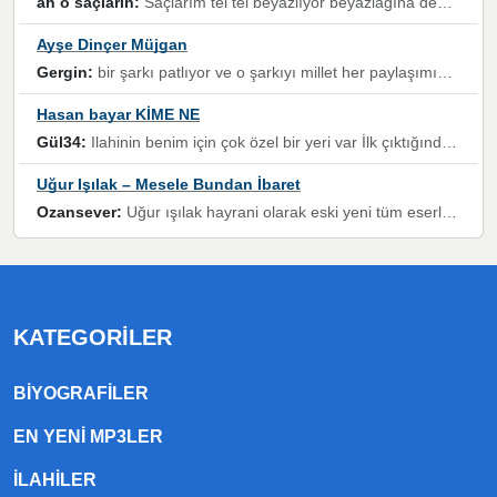
ah o saçlarin:
Saçlarım tel tel beyazlıyor beyazlagına degil yanımda sen yoksun ona üzülüyorum günler bir bir geçiyor geçen günlere değil sensiz geçen günlere darılıyorum,Dinledikce asla kavusamayacagim ama asla unutamicagim sevdiğim adam için yanar içim
Ayşe Dinçer Müjgan
Gergin:
bir şarkı patlıyor ve o şarkıyı millet her paylaşımın altına koyuyor ve öyle bir durum hal alıyor ki şarkıyı dinlemeden şarkıdan bikıyorsun Ama bu enteresan bir şekilde dillere dolanıyor millet olarak seviyoruz dertlerle boğuşurken bir yandan da göbek atmayi))) diyeceklerim bu kadar güzel hoş bir sayfa emeğinize sağlık arkadaşlar kolay gelsin
Hasan bayar KİME NE
Gül34:
Ilahinin benim için çok özel bir yeri var İlk çıktığında komşum ne kadar yüksek sesle dinliyorsa orada duymuştum ve YouTube'dan aratıp Bu ilahiyi bulmuştum ve sonra müdavimi oldum günlük Ben de 3-5 kere dinleyip ezberleyip artık ilahiye bende eşlik ediyorum yüksek sesle Allah razı olsun hizmet nimettir Rabbim sizin zahmetlerinize de hayırlı nimetler versin Selam ve dua ile Allah'a emanet olun
Uğur Işılak – Mesele Bundan İbaret
Ozansever:
Uğur ışılak hayrani olarak eski yeni tüm eserlerini keyifle huzurla dinleyenlerden birisiyim, emeğine saygı duyan gönül veren bunu en güzel şekilde sevenlerine ulaştıran siz değerli sayfa yöneticilerine de teşekkür ederim
KATEGORILER
BIYOGRAFILER
EN YENI MP3LER
ILAHILER