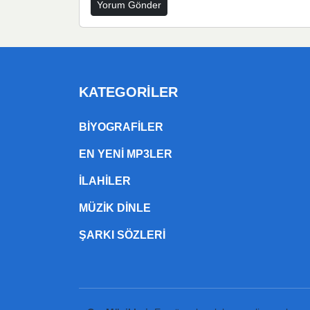
KATEGORILER
BIYOGRAFILER
EN YENI MP3LER
ILAHILER
MÜZIK DINLE
ŞARKI SÖZLERI