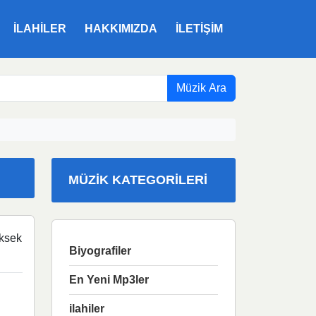
ILAHILER
HAKKIMIZDA
İLETIŞIM
Müzik Ara
MÜZIK KATEGORILERI
ksek
Biyografiler
En Yeni Mp3ler
ilahiler