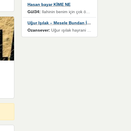
Hasan bayar KİME NE
Gül34:
Ilahinin benim için çok özel bir yeri var İlk çıktığında komşum ne kadar yüksek sesle dinliyorsa orada duymuştum ve YouTube'dan aratıp Bu ilahiyi bulmuştum ve sonra müdavimi oldum günlük Ben de 3-5 kere dinleyip ezberleyip artık ilahiye bende eşlik ediyorum yüksek sesle Allah razı olsun hizmet nimettir Rabbim sizin zahmetlerinize de hayırlı nimetler versin Selam ve dua ile Allah'a emanet olun
Uğur Işılak – Mesele Bundan İbaret
Ozansever:
Uğur ışılak hayrani olarak eski yeni tüm eserlerini keyifle huzurla dinleyenlerden birisiyim, emeğine saygı duyan gönül veren bunu en güzel şekilde sevenlerine ulaştıran siz değerli sayfa yöneticilerine de teşekkür ederim