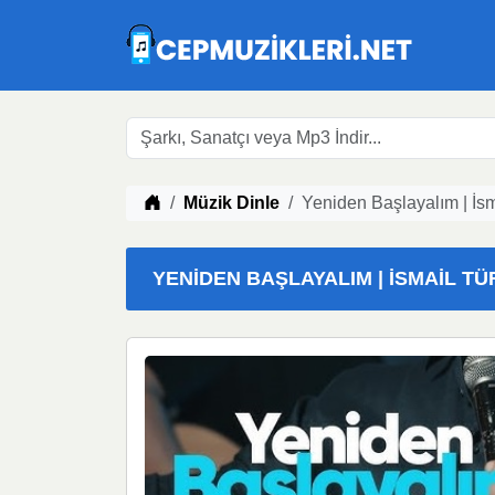
Müzik indir
Müzik Dinle
Yeniden Başlayalım | İs
YENIDEN BAŞLAYALIM | İSMAIL TÜR