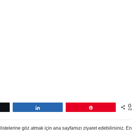
0
tle
Paylaş
Pin
PA
istelerine göz atmak için ana sayfamızı ziyaret edebilirsiniz. En