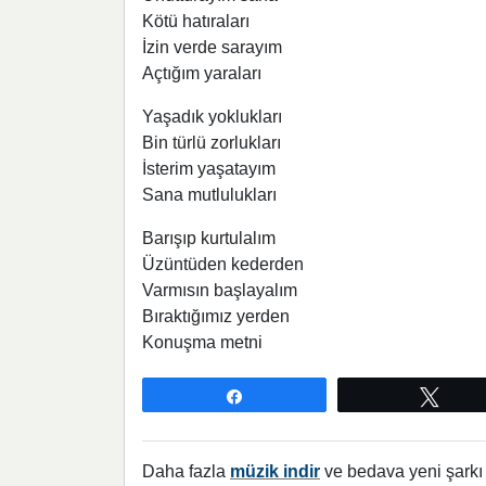
Kötü hatıraları
İzin verde sarayım
Açtığım yaraları
Yaşadık yoklukları
Bin türlü zorlukları
İsterim yaşatayım
Sana mutlulukları
Barışıp kurtulalım
Üzüntüden kederden
Varmısın başlayalım
Bıraktığımız yerden
Konuşma metni
Paylaş
Twee
Daha fazla
müzik indir
ve bedava yeni şarkı l