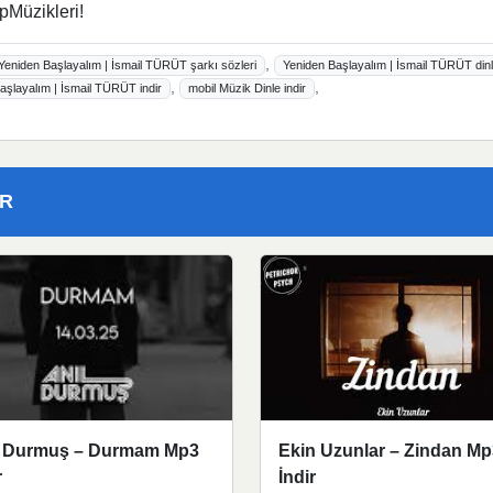
pMüzikleri!
,
Yeniden Başlayalım | İsmail TÜRÜT şarkı sözleri
Yeniden Başlayalım | İsmail TÜRÜT din
,
,
şlayalım | İsmail TÜRÜT indir
mobil Müzik Dinle indir
ER
l Durmuş – Durmam Mp3
Ekin Uzunlar – Zindan Mp
r
İndir