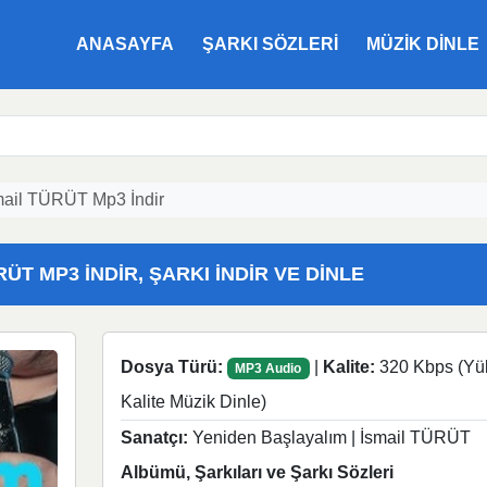
ANASAYFA
ŞARKI SÖZLERI
MÜZIK DINLE
mail TÜRÜT Mp3 İndir
ÜT MP3 İNDIR, ŞARKI İNDIR VE DINLE
Dosya Türü:
|
Kalite:
320 Kbps (Yü
MP3 Audio
Kalite Müzik Dinle)
Sanatçı:
Yeniden Başlayalım | İsmail TÜRÜT
Albümü, Şarkıları ve Şarkı Sözleri