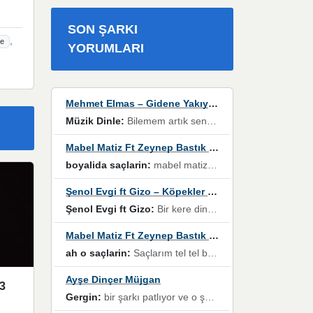
SON ŞARKI
,
le
YORUMLARI
Mehmet Elmas – Gidene Yakıyorum
Müzik Dinle:
Bilemem artık senden bir şans daha / Düştüğün zaman ben olmayacağım yanında” dizeleri, artık geçmişin tekrarına izin verilmeyeceğini, kişisel sınırların çizildiğini gösteriyor.
Mabel Matiz Ft Zeynep Bastık – Saçların
boyalida saçlarin:
mabel matiz'in maya albümünde yer alan güzellerden. parça da şarkı hani! müzikal altyapısına vurulduğum, sözlerinde kaybolduğum bir parça olmuş.
Şenol Evgi ft Gizo – Köpekler Tanımadıklarına havlar
Şenol Evgi ft Gizo:
Bir kere dinlememe rağmen kulaklardan gitmiyor sen sen sen sen kurban ol sen sen sen sen hayran ol yükses ses müzik dinleme sebebisiniz canlar bomba gibi patladınız maşallah
Mabel Matiz Ft Zeynep Bastık – Saçların
ah o saçlarin:
Saçlarım tel tel beyazlıyor beyazlagına degil yanımda sen yoksun ona üzülüyorum günler bir bir geçiyor geçen günlere değil sensiz geçen günlere darılıyorum,Dinledikce asla kavusamayacagim ama asla unutamicagim sevdiğim adam için yanar içim
Ayşe Dinçer Müjgan
3
Gergin:
bir şarkı patlıyor ve o şarkıyı millet her paylaşımın altına koyuyor ve öyle bir durum hal alıyor ki şarkıyı dinlemeden şarkıdan bikıyorsun Ama bu enteresan bir şekilde dillere dolanıyor millet olarak seviyoruz dertlerle boğuşurken bir yandan da göbek atmayi))) diyeceklerim bu kadar güzel hoş bir sayfa emeğinize sağlık arkadaşlar kolay gelsin