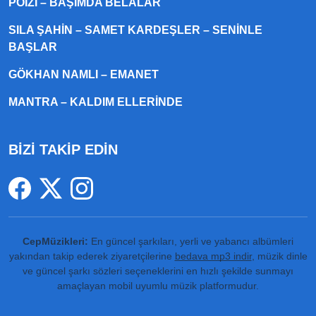
POIZI – BAŞIMDA BELALAR
SILA ŞAHIN – SAMET KARDEŞLER – SENINLE
BAŞLAR
GÖKHAN NAMLI – EMANET
MANTRA – KALDIM ELLERINDE
BİZİ TAKİP EDİN
CepMüzikleri:
En güncel şarkıları, yerli ve yabancı albümleri
yakından takip ederek ziyaretçilerine
bedava mp3 indir
, müzik dinle
ve güncel şarkı sözleri seçeneklerini en hızlı şekilde sunmayı
amaçlayan mobil uyumlu müzik platformudur.