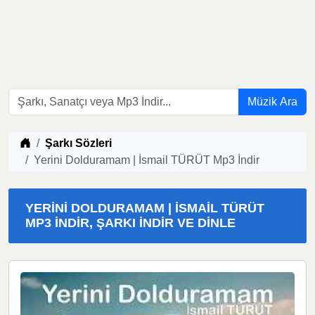
Müzik Ara
Müzik indir
Şarkı Sözleri
Yerini Dolduramam | İsmail TÜRÜT Mp3 İndir
YERINI DOLDURAMAM | İSMAIL TÜRÜT
MP3 İNDIR, ŞARKI İNDIR VE DINLE