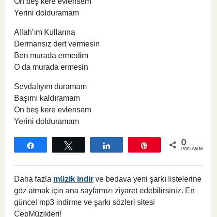
On beş kere evlensem
Yerini dolduramam
Allah’ım Kullarına
Dermansız dert vermesin
Ben murada ermedim
O da murada ermesin
Sevdalıyım duramam
Başımı kaldıramam
On beş kere evlensem
Yerini dolduramam
0
Paylaş
Tweetle
Paylaş
Pin
PAYLAŞIMLAR
Daha fazla
müzik indir
ve bedava yeni şarkı listelerine
göz atmak için ana sayfamızı ziyaret edebilirsiniz. En
güncel mp3 indirme ve şarkı sözleri sitesi
CepMüzikleri!