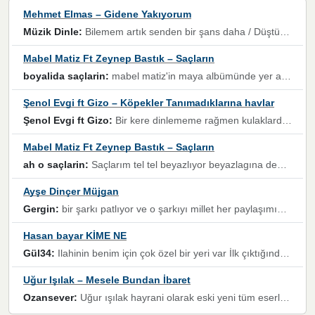
Mehmet Elmas – Gidene Yakıyorum
Müzik Dinle:
Bilemem artık senden bir şans daha / Düştüğün zaman ben olmayacağım yanında” dizeleri, artık geçmişin tekrarına izin verilmeyeceğini, kişisel sınırların çizildiğini gösteriyor.
Mabel Matiz Ft Zeynep Bastık – Saçların
boyalida saçlarin:
mabel matiz'in maya albümünde yer alan güzellerden. parça da şarkı hani! müzikal altyapısına vurulduğum, sözlerinde kaybolduğum bir parça olmuş.
Şenol Evgi ft Gizo – Köpekler Tanımadıklarına havlar
Şenol Evgi ft Gizo:
Bir kere dinlememe rağmen kulaklardan gitmiyor sen sen sen sen kurban ol sen sen sen sen hayran ol yükses ses müzik dinleme sebebisiniz canlar bomba gibi patladınız maşallah
Mabel Matiz Ft Zeynep Bastık – Saçların
ah o saçlarin:
Saçlarım tel tel beyazlıyor beyazlagına degil yanımda sen yoksun ona üzülüyorum günler bir bir geçiyor geçen günlere değil sensiz geçen günlere darılıyorum,Dinledikce asla kavusamayacagim ama asla unutamicagim sevdiğim adam için yanar içim
Ayşe Dinçer Müjgan
Gergin:
bir şarkı patlıyor ve o şarkıyı millet her paylaşımın altına koyuyor ve öyle bir durum hal alıyor ki şarkıyı dinlemeden şarkıdan bikıyorsun Ama bu enteresan bir şekilde dillere dolanıyor millet olarak seviyoruz dertlerle boğuşurken bir yandan da göbek atmayi))) diyeceklerim bu kadar güzel hoş bir sayfa emeğinize sağlık arkadaşlar kolay gelsin
Hasan bayar KİME NE
Gül34:
Ilahinin benim için çok özel bir yeri var İlk çıktığında komşum ne kadar yüksek sesle dinliyorsa orada duymuştum ve YouTube'dan aratıp Bu ilahiyi bulmuştum ve sonra müdavimi oldum günlük Ben de 3-5 kere dinleyip ezberleyip artık ilahiye bende eşlik ediyorum yüksek sesle Allah razı olsun hizmet nimettir Rabbim sizin zahmetlerinize de hayırlı nimetler versin Selam ve dua ile Allah'a emanet olun
Uğur Işılak – Mesele Bundan İbaret
Ozansever:
Uğur ışılak hayrani olarak eski yeni tüm eserlerini keyifle huzurla dinleyenlerden birisiyim, emeğine saygı duyan gönül veren bunu en güzel şekilde sevenlerine ulaştıran siz değerli sayfa yöneticilerine de teşekkür ederim