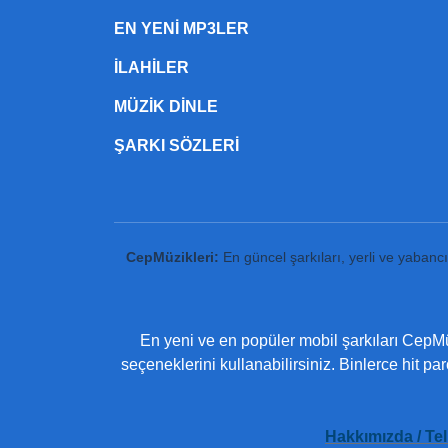
EN YENI MP3LER
ILAHILER
MÜZIK DINLE
ŞARKI SÖZLERI
CepMüzikleri:
En güncel şarkıları, yerli ve yabanc
En yeni ve en popüler mobil şarkıları CepMüz
seçeneklerini kullanabilirsiniz. Binlerce hit pa
Hakkımızda / Tel