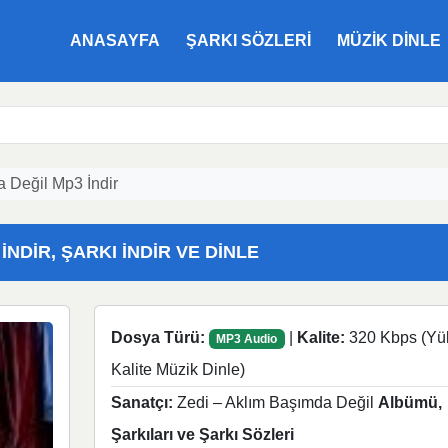
ANASAYFA
ŞARKI SÖZLERI
MÜZIK DINLE
 Değil Mp3 İndir
İNDIR, ŞARKI İNDIR VE DINLE
Dosya Türü:
|
Kalite:
320 Kbps (Yü
MP3 Audio
Kalite Müzik Dinle)
Sanatçı:
Zedi – Aklım Başımda Değil
Albümü,
Şarkıları ve Şarkı Sözleri