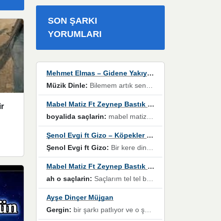
SON ŞARKI
YORUMLARI
Mehmet Elmas – Gidene Yakıyorum
Müzik Dinle:
Bilemem artık senden bir şans daha / Düştüğün zaman ben olmayacağım yanında” dizeleri, artık geçmişin tekrarına izin verilmeyeceğini, kişisel sınırların çizildiğini gösteriyor.
Mabel Matiz Ft Zeynep Bastık – Saçların
ir
boyalida saçlarin:
mabel matiz'in maya albümünde yer alan güzellerden. parça da şarkı hani! müzikal altyapısına vurulduğum, sözlerinde kaybolduğum bir parça olmuş.
Şenol Evgi ft Gizo – Köpekler Tanımadıklarına havlar
Şenol Evgi ft Gizo:
Bir kere dinlememe rağmen kulaklardan gitmiyor sen sen sen sen kurban ol sen sen sen sen hayran ol yükses ses müzik dinleme sebebisiniz canlar bomba gibi patladınız maşallah
Mabel Matiz Ft Zeynep Bastık – Saçların
ah o saçlarin:
Saçlarım tel tel beyazlıyor beyazlagına degil yanımda sen yoksun ona üzülüyorum günler bir bir geçiyor geçen günlere değil sensiz geçen günlere darılıyorum,Dinledikce asla kavusamayacagim ama asla unutamicagim sevdiğim adam için yanar içim
Ayşe Dinçer Müjgan
Gergin:
bir şarkı patlıyor ve o şarkıyı millet her paylaşımın altına koyuyor ve öyle bir durum hal alıyor ki şarkıyı dinlemeden şarkıdan bikıyorsun Ama bu enteresan bir şekilde dillere dolanıyor millet olarak seviyoruz dertlerle boğuşurken bir yandan da göbek atmayi))) diyeceklerim bu kadar güzel hoş bir sayfa emeğinize sağlık arkadaşlar kolay gelsin