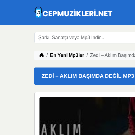
Müzik indir
En Yeni Mp3ler
Zedi – Aklım Başımda
ZEDI – AKLIM BAŞIMDA DEĞIL MP3 