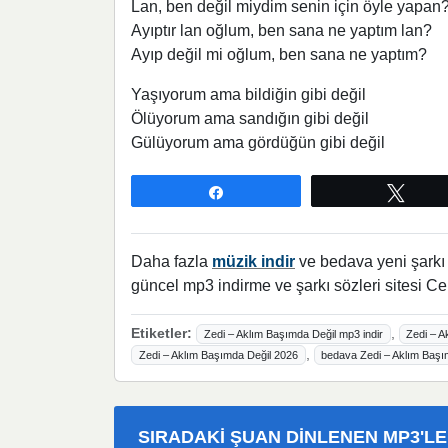
Lan, ben değil miydim senin için öyle yapan
Ayıptır lan oğlum, ben sana ne yaptım lan?
Ayıp değil mi oğlum, ben sana ne yaptım?
Yaşıyorum ama bildiğin gibi değil
Ölüyorum ama sandığın gibi değil
Gülüyorum ama gördüğün gibi değil
Paylaş
Twee
Daha fazla
müzik indir
ve bedava yeni şarkı l
güncel mp3 indirme ve şarkı sözleri sitesi Ce
Etiketler:
,
Zedi – Aklım Başımda Değil mp3 indir
Zedi – A
,
Zedi – Aklım Başımda Değil 2026
bedava Zedi – Aklım Başım
SIRADAKI ŞUAN DINLENEN MP3'L