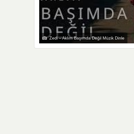
Zedi – Aklım Başımda Değil Müzik Dinle