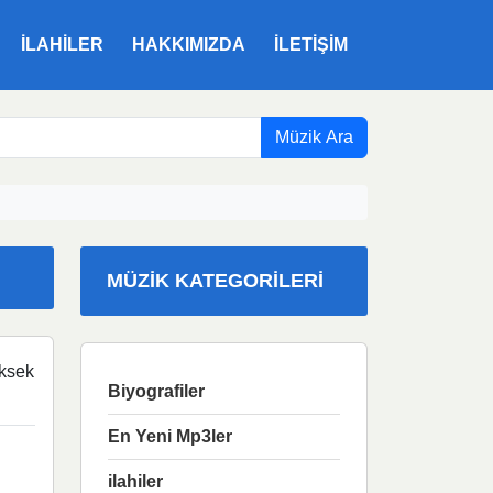
ILAHILER
HAKKIMIZDA
İLETIŞIM
Müzik Ara
MÜZIK KATEGORILERI
ksek
Biyografiler
En Yeni Mp3ler
ilahiler