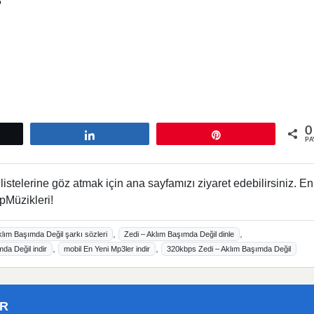
?
0
tle
Paylaş
Pin
PA
istelerine göz atmak için ana sayfamızı ziyaret edebilirsiniz. En
pMüzikleri!
,
,
klım Başımda Değil şarkı sözleri
Zedi – Aklım Başımda Değil dinle
,
,
da Değil indir
mobil En Yeni Mp3ler indir
320kbps Zedi – Aklım Başımda Değil
ER