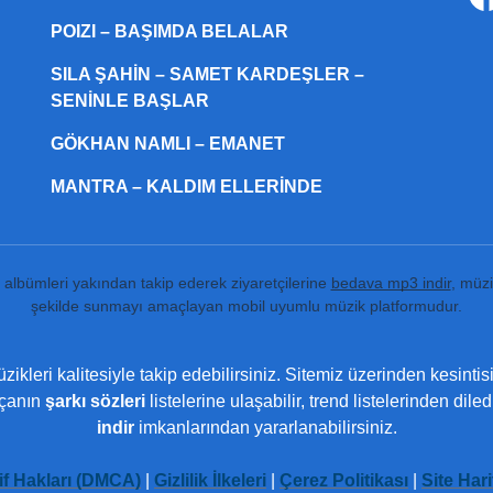
POIZI – BAŞIMDA BELALAR
SILA ŞAHIN – SAMET KARDEŞLER –
SENINLE BAŞLAR
GÖKHAN NAMLI – EMANET
MANTRA – KALDIM ELLERINDE
ı albümleri yakından takip ederek ziyaretçilerine
bedava mp3 indir
, müzi
şekilde sunmayı amaçlayan mobil uyumlu müzik platformudur.
ikleri kalitesiyle takip edebilirsiniz. Sitemiz üzerinden kesintis
rçanın
şarkı sözleri
listelerine ulaşabilir, trend listelerinden dil
indir
imkanlarından yararlanabilirsiniz.
if Hakları (DMCA)
|
Gizlilik İlkeleri
|
Çerez Politikası
|
Site Hari