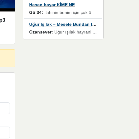
Hasan bayar KİME NE
Gül34:
Ilahinin benim için çok özel bir yeri var İlk çıktığında komşum ne kadar yüksek sesle dinliyorsa orada duymuştum ve YouTube'dan aratıp Bu ilahiyi bulmuştum ve sonra müdavimi oldum günlük Ben de 3-5 kere dinleyip ezberleyip artık ilahiye bende eşlik ediyorum yüksek sesle Allah razı olsun hizmet nimettir Rabbim sizin zahmetlerinize de hayırlı nimetler versin Selam ve dua ile Allah'a emanet olun
Mp3
Uğur Işılak – Mesele Bundan İbaret
Ozansever:
Uğur ışılak hayrani olarak eski yeni tüm eserlerini keyifle huzurla dinleyenlerden birisiyim, emeğine saygı duyan gönül veren bunu en güzel şekilde sevenlerine ulaştıran siz değerli sayfa yöneticilerine de teşekkür ederim