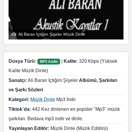
Ali Baran İçtiğim Şişeler Müzik Dinle
Dosya Türü:
|
Kalite:
320 Kbps (Yüksek
MP3 Audio
Kalite Müzik Dinle)
Sanatçı:
Ali Baran İçtiğim Şişeler
Albümü, Şarkıları
ve Şarkı Sözleri
Kategori:
Müzik Dinle
Mp3 İndir
Tiktok`da:
442 Kez dinlenen en popüler "Mp3" müzik
şarkıları. Bedava mp3 indir ve dinle.
Yayınlayan Editör:
Müzik Dinle (Müzik Editörü)