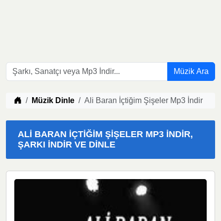
Müzik Ara
Müzik indir
Müzik Dinle
Ali Baran İçtiğim Şişeler Mp3 İndir
ALI BARAN İÇTIĞIM ŞIŞELER MP3 İNDIR,
ŞARKI İNDIR VE DINLE