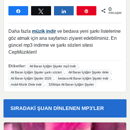
0
Paylaş
Tweetle
Paylaş
Pin
PAYLAŞIMLAR
Daha fazla
müzik indir
ve bedava yeni şarkı listelerine
göz atmak için ana sayfamızı ziyaret edebilirsiniz. En
güncel mp3 indirme ve şarkı sözleri sitesi
CepMüzikleri!
Etiketler:
,
Ali Baran İçtiğim Şişeler mp3 indir
,
,
Ali Baran İçtiğim Şişeler şarkı sözleri
Ali Baran İçtiğim Şişeler dinle
,
,
Ali Baran İçtiğim Şişeler 2026
bedava Ali Baran İçtiğim Şişeler indir
,
mobil Müzik Dinle indir
320kbps Ali Baran İçtiğim Şişeler
SIRADAKI ŞUAN DINLENEN MP3'LER