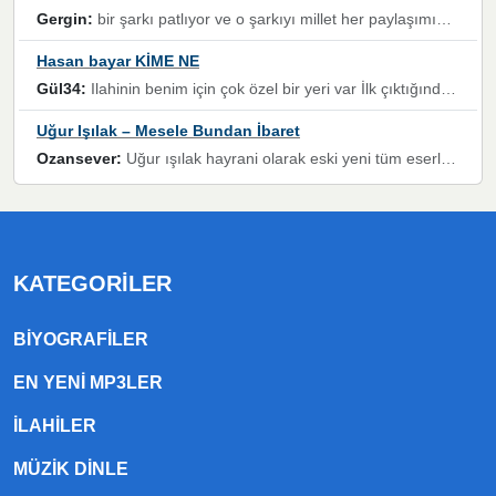
Gergin:
bir şarkı patlıyor ve o şarkıyı millet her paylaşımın altına koyuyor ve öyle bir durum hal alıyor ki şarkıyı dinlemeden şarkıdan bikıyorsun Ama bu enteresan bir şekilde dillere dolanıyor millet olarak seviyoruz dertlerle boğuşurken bir yandan da göbek atmayi))) diyeceklerim bu kadar güzel hoş bir sayfa emeğinize sağlık arkadaşlar kolay gelsin
Hasan bayar KİME NE
Gül34:
Ilahinin benim için çok özel bir yeri var İlk çıktığında komşum ne kadar yüksek sesle dinliyorsa orada duymuştum ve YouTube'dan aratıp Bu ilahiyi bulmuştum ve sonra müdavimi oldum günlük Ben de 3-5 kere dinleyip ezberleyip artık ilahiye bende eşlik ediyorum yüksek sesle Allah razı olsun hizmet nimettir Rabbim sizin zahmetlerinize de hayırlı nimetler versin Selam ve dua ile Allah'a emanet olun
Uğur Işılak – Mesele Bundan İbaret
Ozansever:
Uğur ışılak hayrani olarak eski yeni tüm eserlerini keyifle huzurla dinleyenlerden birisiyim, emeğine saygı duyan gönül veren bunu en güzel şekilde sevenlerine ulaştıran siz değerli sayfa yöneticilerine de teşekkür ederim
KATEGORILER
BIYOGRAFILER
EN YENI MP3LER
ILAHILER
MÜZIK DINLE