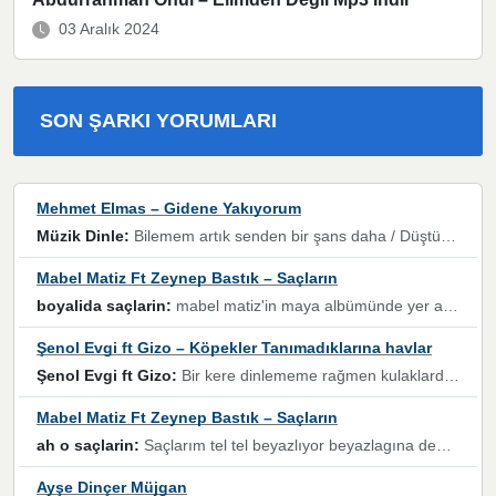
03 Aralık 2024
SON ŞARKI YORUMLARI
Mehmet Elmas – Gidene Yakıyorum
Müzik Dinle:
Bilemem artık senden bir şans daha / Düştüğün zaman ben olmayacağım yanında” dizeleri, artık geçmişin tekrarına izin verilmeyeceğini, kişisel sınırların çizildiğini gösteriyor.
Mabel Matiz Ft Zeynep Bastık – Saçların
boyalida saçlarin:
mabel matiz'in maya albümünde yer alan güzellerden. parça da şarkı hani! müzikal altyapısına vurulduğum, sözlerinde kaybolduğum bir parça olmuş.
Şenol Evgi ft Gizo – Köpekler Tanımadıklarına havlar
Şenol Evgi ft Gizo:
Bir kere dinlememe rağmen kulaklardan gitmiyor sen sen sen sen kurban ol sen sen sen sen hayran ol yükses ses müzik dinleme sebebisiniz canlar bomba gibi patladınız maşallah
Mabel Matiz Ft Zeynep Bastık – Saçların
ah o saçlarin:
Saçlarım tel tel beyazlıyor beyazlagına degil yanımda sen yoksun ona üzülüyorum günler bir bir geçiyor geçen günlere değil sensiz geçen günlere darılıyorum,Dinledikce asla kavusamayacagim ama asla unutamicagim sevdiğim adam için yanar içim
Ayşe Dinçer Müjgan