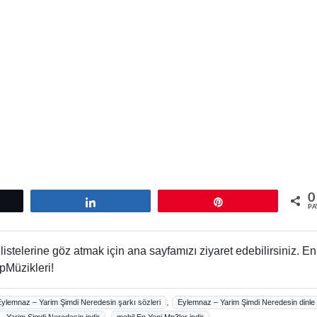
0
tle
Paylaş
Pin
PA
istelerine göz atmak için ana sayfamızı ziyaret edebilirsiniz. En
pMüzikleri!
,
Eylemnaz – Yarim Şimdi Neredesin şarkı sözleri
Eylemnaz – Yarim Şimdi Neredesin dinle
,
,