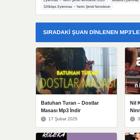
Eylemnaz – Yarim Şimdi Neredesin 2026
bedava Eylemnaz –
320kbps Eylemnaz – Yarim Şimdi Neredesin
SIRADAKI ŞUAN DINLENEN MP3'L
Batuhan Turan – Dostlar
Nil 
Masası Mp3 İndir
Ninn
17 Şubat 2025
3