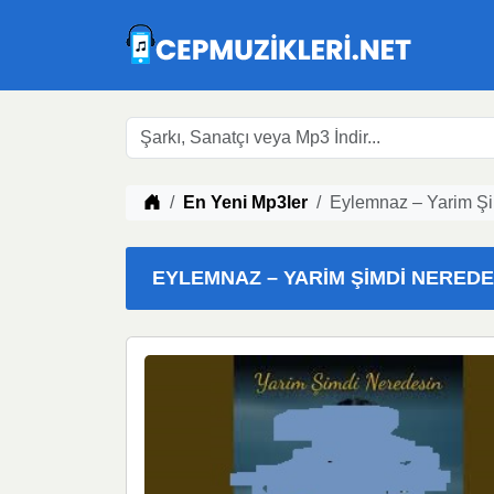
Müzik indir
En Yeni Mp3ler
Eylemnaz – Yarim Şi
EYLEMNAZ – YARIM ŞIMDI NEREDES