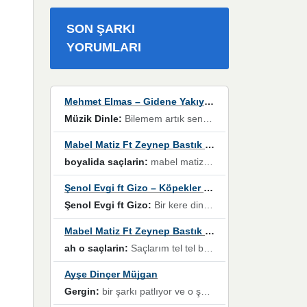
SON ŞARKI
YORUMLARI
Mehmet Elmas – Gidene Yakıyorum
Müzik Dinle:
Bilemem artık senden bir şans daha / Düştüğün zaman ben olmayacağım yanında” dizeleri, artık geçmişin tekrarına izin verilmeyeceğini, kişisel sınırların çizildiğini gösteriyor.
Mabel Matiz Ft Zeynep Bastık – Saçların
boyalida saçlarin:
mabel matiz'in maya albümünde yer alan güzellerden. parça da şarkı hani! müzikal altyapısına vurulduğum, sözlerinde kaybolduğum bir parça olmuş.
Şenol Evgi ft Gizo – Köpekler Tanımadıklarına havlar
Şenol Evgi ft Gizo:
Bir kere dinlememe rağmen kulaklardan gitmiyor sen sen sen sen kurban ol sen sen sen sen hayran ol yükses ses müzik dinleme sebebisiniz canlar bomba gibi patladınız maşallah
Mabel Matiz Ft Zeynep Bastık – Saçların
ah o saçlarin:
Saçlarım tel tel beyazlıyor beyazlagına degil yanımda sen yoksun ona üzülüyorum günler bir bir geçiyor geçen günlere değil sensiz geçen günlere darılıyorum,Dinledikce asla kavusamayacagim ama asla unutamicagim sevdiğim adam için yanar içim
Ayşe Dinçer Müjgan
Gergin:
bir şarkı patlıyor ve o şarkıyı millet her paylaşımın altına koyuyor ve öyle bir durum hal alıyor ki şarkıyı dinlemeden şarkıdan bikıyorsun Ama bu enteresan bir şekilde dillere dolanıyor millet olarak seviyoruz dertlerle boğuşurken bir yandan da göbek atmayi))) diyeceklerim bu kadar güzel hoş bir sayfa emeğinize sağlık arkadaşlar kolay gelsin