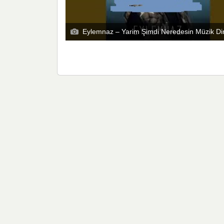
Eylemnaz – Yarim Şimdi Neredesin Müzik Di