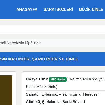
ANASAYFA
ŞARKI SÖZLERI
MÜZIK DINLE
mdi Neredesin Mp3 İndir
IN MP3 İNDIR, ŞARKI İNDIR VE DINLE
Dosya Türü:
|
Kalite:
320 Kbps (Yü
MP3 Audio
Kalite Müzik Dinle)
Sanatçı:
Eylemnaz – Yarim Şimdi Neredesin
Albümü, Şarkıları ve Şarkı Sözleri