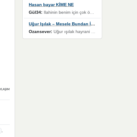
Hasan bayar KİME NE
Gül34:
Ilahinin benim için çok özel bir yeri var İlk çıktığında komşum ne kadar yüksek sesle dinliyorsa orada duymuştum ve YouTube'dan aratıp Bu ilahiyi bulmuştum ve sonra müdavimi oldum günlük Ben de 3-5 kere dinleyip ezberleyip artık ilahiye bende eşlik ediyorum yüksek sesle Allah razı olsun hizmet nimettir Rabbim sizin zahmetlerinize de hayırlı nimetler versin Selam ve dua ile Allah'a emanet olun
Uğur Işılak – Mesele Bundan İbaret
Ozansever:
Uğur ışılak hayrani olarak eski yeni tüm eserlerini keyifle huzurla dinleyenlerden birisiyim, emeğine saygı duyan gönül veren bunu en güzel şekilde sevenlerine ulaştıran siz değerli sayfa yöneticilerine de teşekkür ederim
YLAŞIMLAR
,