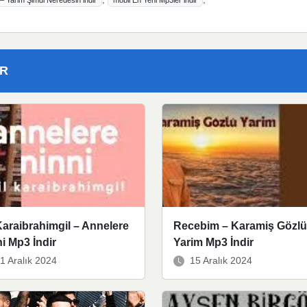
 Yarim Şimdi Neredesin indir
mobil En Yeni Mp3ler indir
ER
Karaibrahimgil – Annelere
Recebim – Karamiş Gözlü
i Mp3 İndir
Yarim Mp3 İndir
1 Aralık 2024
15 Aralık 2024