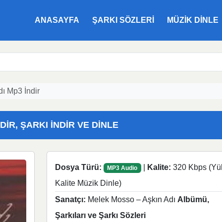
ANASAYFA
ŞARKI SÖZLERI
MÜZIK DINLE
ı Mp3 İndir
IR, ŞARKI İNDIR VE DINLE
Dosya Türü:
|
Kalite:
320 Kbps (Yü
MP3 Audio
Kalite Müzik Dinle)
Sanatçı:
Melek Mosso – Aşkın Adı
Albümü,
Şarkıları ve Şarkı Sözleri