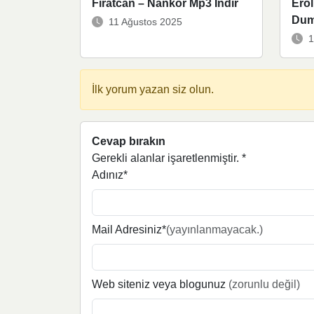
Fıratcan – Nankör Mp3 İndir
Erol
Dum
11 Ağustos 2025
1
İlk yorum yazan siz olun.
Cevap bırakın
Gerekli alanlar işaretlenmiştir.
*
Adınız*
Mail Adresiniz*
(yayınlanmayacak.)
Web siteniz veya blogunuz
(zorunlu değil)