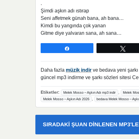
.
Şimdi aşkın adı ıstırap
Seni affetmek günah bana, ah bana…
Kimdi bu yangında çok yanan
Gitme diye yalvaran sana, ah sana…
Paylaş
Twee
Daha fazla
müzik indir
ve bedava yeni şarkı l
güncel mp3 indirme ve şarkı sözleri sitesi Ce
Etiketler:
,
Melek Mosso – Aşkın Adı mp3 indir
Melek Moss
,
Melek Mosso – Aşkın Adı 2026
bedava Melek Mosso – Aşkın
SIRADAKI ŞUAN DINLENEN MP3'L