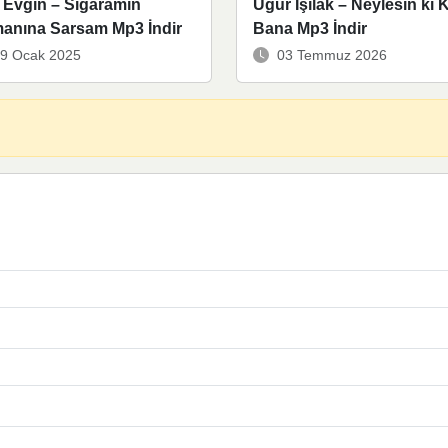
 Evgin – Sigaramın
Uğur Işılak – Neylesin ki 
anına Sarsam Mp3 İndir
Bana Mp3 İndir
9 Ocak 2025
03 Temmuz 2026