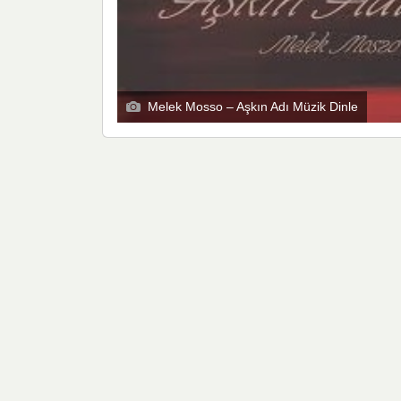
Melek Mosso – Aşkın Adı Müzik Dinle