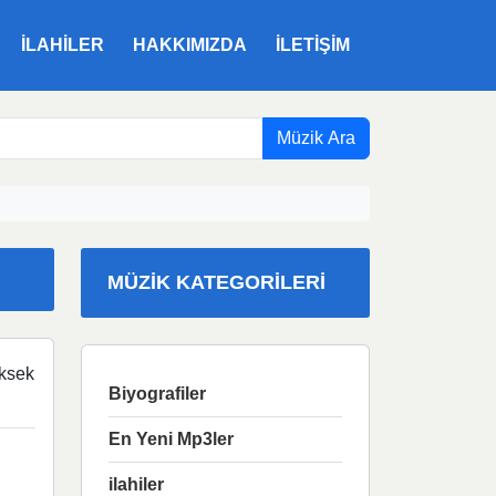
ILAHILER
HAKKIMIZDA
İLETIŞIM
Müzik Ara
MÜZIK KATEGORILERI
ksek
Biyografiler
En Yeni Mp3ler
ilahiler