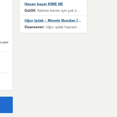
Hasan bayar KİME NE
Gül34:
Ilahinin benim için çok özel bir yeri var İlk çıktığında komşum ne kadar yüksek sesle dinliyorsa orada duymuştum ve YouTube'dan aratıp Bu ilahiyi bulmuştum ve sonra müdavimi oldum günlük Ben de 3-5 kere dinleyip ezberleyip artık ilahiye bende eşlik ediyorum yüksek sesle Allah razı olsun hizmet nimettir Rabbim sizin zahmetlerinize de hayırlı nimetler versin Selam ve dua ile Allah'a emanet olun
Uğur Işılak – Mesele Bundan İbaret
Ozansever:
Uğur ışılak hayrani olarak eski yeni tüm eserlerini keyifle huzurla dinleyenlerden birisiyim, emeğine saygı duyan gönül veren bunu en güzel şekilde sevenlerine ulaştıran siz değerli sayfa yöneticilerine de teşekkür ederim
YLAŞIMLAR