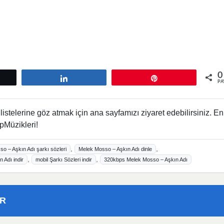
0
tle
Paylaş
Pin
PA
istelerine göz atmak için ana sayfamızı ziyaret edebilirsiniz. En
pMüzikleri!
,
,
o – Aşkın Adı şarkı sözleri
Melek Mosso – Aşkın Adı dinle
,
,
 Adı indir
mobil Şarkı Sözleri indir
320kbps Melek Mosso – Aşkın Adı
ER