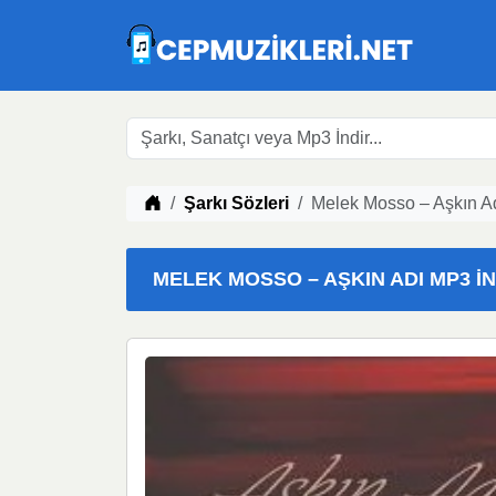
Müzik indir
Şarkı Sözleri
Melek Mosso – Aşkın Ad
MELEK MOSSO – AŞKIN ADI MP3 İND