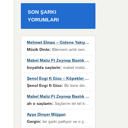
SON ŞARKI
YORUMLARI
Mehmet Elmas – Gidene Yakıyorum
Müzik Dinle:
Bilemem artık senden bir şans daha / Düştüğün zaman ben olmayacağım yanında” dizeleri, artık geçmişin tekrarına izin verilmeyeceğini, kişisel sınırların çizildiğini gösteriyor.
Mabel Matiz Ft Zeynep Bastık – Saçların
boyalida saçlarin:
mabel matiz'in maya albümünde yer alan güzellerden. parça da şarkı hani! müzikal altyapısına vurulduğum, sözlerinde kaybolduğum bir parça olmuş.
Şenol Evgi ft Gizo – Köpekler Tanımadıklarına havlar
Şenol Evgi ft Gizo:
Bir kere dinlememe rağmen kulaklardan gitmiyor sen sen sen sen kurban ol sen sen sen sen hayran ol yükses ses müzik dinleme sebebisiniz canlar bomba gibi patladınız maşallah
Mabel Matiz Ft Zeynep Bastık – Saçların
ah o saçlarin:
Saçlarım tel tel beyazlıyor beyazlagına degil yanımda sen yoksun ona üzülüyorum günler bir bir geçiyor geçen günlere değil sensiz geçen günlere darılıyorum,Dinledikce asla kavusamayacagim ama asla unutamicagim sevdiğim adam için yanar içim
Ayşe Dinçer Müjgan
Gergin:
bir şarkı patlıyor ve o şarkıyı millet her paylaşımın altına koyuyor ve öyle bir durum hal alıyor ki şarkıyı dinlemeden şarkıdan bikıyorsun Ama bu enteresan bir şekilde dillere dolanıyor millet olarak seviyoruz dertlerle boğuşurken bir yandan da göbek atmayi))) diyeceklerim bu kadar güzel hoş bir sayfa emeğinize sağlık arkadaşlar kolay gelsin