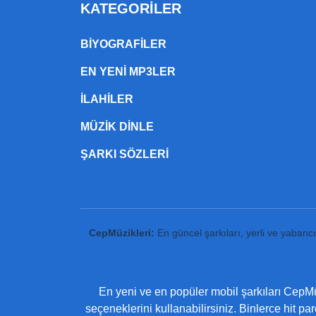
KATEGORILER
BIYOGRAFILER
EN YENI MP3LER
ILAHILER
MÜZIK DINLE
ŞARKI SÖZLERI
CepMüzikleri:
En güncel şarkıları, yerli ve yabanc
En yeni ve en popüler mobil şarkıları CepMüz
seçeneklerini kullanabilirsiniz. Binlerce hit pa