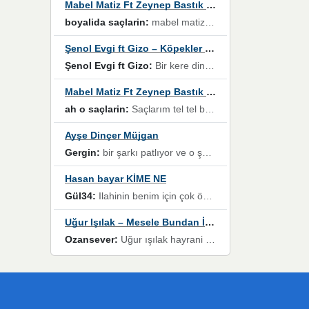
Mabel Matiz Ft Zeynep Bastık – Saçların
boyalida saçlarin:
mabel matiz'in maya albümünde yer alan güzellerden. parça da şarkı hani! müzikal altyapısına vurulduğum, sözlerinde kaybolduğum bir parça olmuş.
Şenol Evgi ft Gizo – Köpekler Tanımadıklarına havlar
Şenol Evgi ft Gizo:
Bir kere dinlememe rağmen kulaklardan gitmiyor sen sen sen sen kurban ol sen sen sen sen hayran ol yükses ses müzik dinleme sebebisiniz canlar bomba gibi patladınız maşallah
Mabel Matiz Ft Zeynep Bastık – Saçların
ah o saçlarin:
Saçlarım tel tel beyazlıyor beyazlagına degil yanımda sen yoksun ona üzülüyorum günler bir bir geçiyor geçen günlere değil sensiz geçen günlere darılıyorum,Dinledikce asla kavusamayacagim ama asla unutamicagim sevdiğim adam için yanar içim
Ayşe Dinçer Müjgan
Gergin:
bir şarkı patlıyor ve o şarkıyı millet her paylaşımın altına koyuyor ve öyle bir durum hal alıyor ki şarkıyı dinlemeden şarkıdan bikıyorsun Ama bu enteresan bir şekilde dillere dolanıyor millet olarak seviyoruz dertlerle boğuşurken bir yandan da göbek atmayi))) diyeceklerim bu kadar güzel hoş bir sayfa emeğinize sağlık arkadaşlar kolay gelsin
Hasan bayar KİME NE
Gül34:
Ilahinin benim için çok özel bir yeri var İlk çıktığında komşum ne kadar yüksek sesle dinliyorsa orada duymuştum ve YouTube'dan aratıp Bu ilahiyi bulmuştum ve sonra müdavimi oldum günlük Ben de 3-5 kere dinleyip ezberleyip artık ilahiye bende eşlik ediyorum yüksek sesle Allah razı olsun hizmet nimettir Rabbim sizin zahmetlerinize de hayırlı nimetler versin Selam ve dua ile Allah'a emanet olun
Uğur Işılak – Mesele Bundan İbaret
Ozansever:
Uğur ışılak hayrani olarak eski yeni tüm eserlerini keyifle huzurla dinleyenlerden birisiyim, emeğine saygı duyan gönül veren bunu en güzel şekilde sevenlerine ulaştıran siz değerli sayfa yöneticilerine de teşekkür ederim