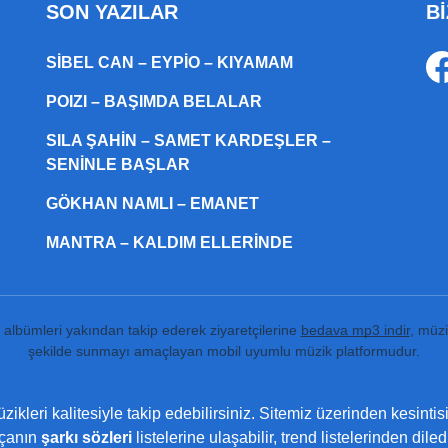
SON YAZILAR
Bİ
SIBEL CAN – EYPIO – KIYAMAM
POIZI – BAŞIMDA BELALAR
SILA ŞAHIN – SAMET KARDEŞLER –
SENINLE BAŞLAR
GÖKHAN NAMLI – EMANET
MANTRA – KALDIM ELLERINDE
ı albümleri yakından takip ederek ziyaretçilerine
bedava mp3 indir
, müzi
şekilde sunmayı amaçlayan mobil uyumlu müzik platformudur.
ikleri kalitesiyle takip edebilirsiniz. Sitemiz üzerinden kesintis
rçanın
şarkı sözleri
listelerine ulaşabilir, trend listelerinden dil