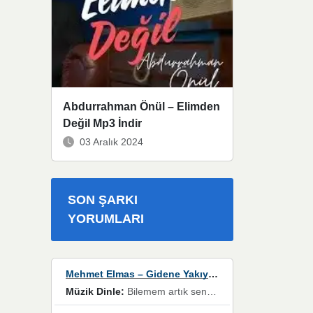
Abdurrahman Önül – Elimden
Değil Mp3 İndir
03 Aralık 2024
SON ŞARKI
YORUMLARI
Mehmet Elmas – Gidene Yakıyorum
Müzik Dinle:
Bilemem artık senden bir şans daha / Düştüğün zaman ben olmayacağım yanında” dizeleri, artık geçmişin tekrarına izin verilmeyeceğini, kişisel sınırların çizildiğini gösteriyor.