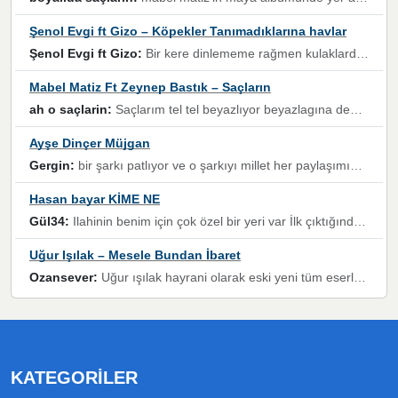
Şenol Evgi ft Gizo – Köpekler Tanımadıklarına havlar
Şenol Evgi ft Gizo:
Bir kere dinlememe rağmen kulaklardan gitmiyor sen sen sen sen kurban ol sen sen sen sen hayran ol yükses ses müzik dinleme sebebisiniz canlar bomba gibi patladınız maşallah
Mabel Matiz Ft Zeynep Bastık – Saçların
ah o saçlarin:
Saçlarım tel tel beyazlıyor beyazlagına degil yanımda sen yoksun ona üzülüyorum günler bir bir geçiyor geçen günlere değil sensiz geçen günlere darılıyorum,Dinledikce asla kavusamayacagim ama asla unutamicagim sevdiğim adam için yanar içim
Ayşe Dinçer Müjgan
Gergin:
bir şarkı patlıyor ve o şarkıyı millet her paylaşımın altına koyuyor ve öyle bir durum hal alıyor ki şarkıyı dinlemeden şarkıdan bikıyorsun Ama bu enteresan bir şekilde dillere dolanıyor millet olarak seviyoruz dertlerle boğuşurken bir yandan da göbek atmayi))) diyeceklerim bu kadar güzel hoş bir sayfa emeğinize sağlık arkadaşlar kolay gelsin
Hasan bayar KİME NE
Gül34:
Ilahinin benim için çok özel bir yeri var İlk çıktığında komşum ne kadar yüksek sesle dinliyorsa orada duymuştum ve YouTube'dan aratıp Bu ilahiyi bulmuştum ve sonra müdavimi oldum günlük Ben de 3-5 kere dinleyip ezberleyip artık ilahiye bende eşlik ediyorum yüksek sesle Allah razı olsun hizmet nimettir Rabbim sizin zahmetlerinize de hayırlı nimetler versin Selam ve dua ile Allah'a emanet olun
Uğur Işılak – Mesele Bundan İbaret
Ozansever:
Uğur ışılak hayrani olarak eski yeni tüm eserlerini keyifle huzurla dinleyenlerden birisiyim, emeğine saygı duyan gönül veren bunu en güzel şekilde sevenlerine ulaştıran siz değerli sayfa yöneticilerine de teşekkür ederim
KATEGORILER