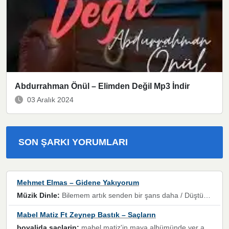
Abdurrahman Önül – Elimden Değil Mp3 İndir
03 Aralık 2024
SON ŞARKI YORUMLARI
Mehmet Elmas – Gidene Yakıyorum
Müzik Dinle:
Bilemem artık senden bir şans daha / Düştüğün zaman ben olmayacağım yanında” dizeleri, artık geçmişin tekrarına izin verilmeyeceğini, kişisel sınırların çizildiğini gösteriyor.
Mabel Matiz Ft Zeynep Bastık – Saçların
boyalida saçlarin:
mabel matiz'in maya albümünde yer alan güzellerden. parça da şarkı hani! müzikal altyapısına vurulduğum, sözlerinde kaybolduğum bir parça olmuş.