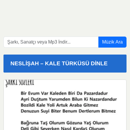
Müzik Ara
NESLIŞAH – KALE TÜRKÜSÜ DINLE